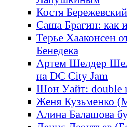
Костя Бережевский
Саша Брагин: как 
Терье Хааконсен о
Бенедека
Артем Шелдер Шел
на DC City Jam
Шон Уайт: double 
Женя Кузьменко (М
Алина Балашова буд
Денис Леонтьев (Б