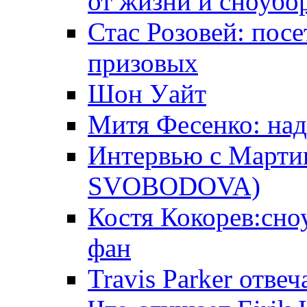
от жизни и сноубо
Стас Розовей: посе
призовых
Шон Уайт
Митя Фесенко: над
Интервью с Март
SVOBODOVA)
Костя Кокорев:сно
фан
Travis Parker отве