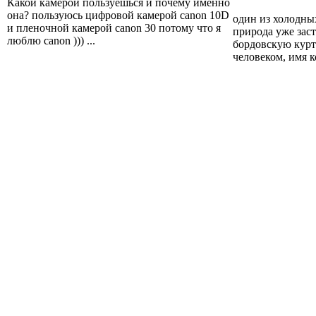
Какой камерой пользуешься и почему именно
она? пользуюсь цифровой камерой canon 10D
один из холодны
и пленочной камерой canon 30 потому что я
природа уже заст
люблю canon ))) ...
бордовскую курт
человеком, имя к