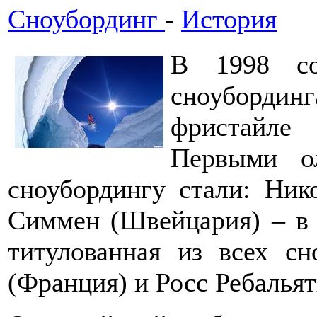
Сноубординг
-
История
В 1998 со
сноуборди
фристайле
Первыми о
сноубордингу стали: Ник
Симмен (Швейцария) – в 
титулованная из всех с
(Франция) и Росс Ребальят