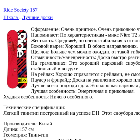
Ride Society 157
Школа
-
Лучшие доски
Оформление: Очень приятное. Очень прикольно ч
Напоминает: По характеристикам - микс Nitro T2 и 
Жесткость: Средняя+, но очень стабильная в отн
Боковой вырез: Хороший. В обоих направлениях.
Щелчок: Больше чем можно ожидать от такой гиб
Отзывчивость/маневренность: Доска быстро реагир
На трамплинах: Это хороший парковый сноубо
стабильный в воздухе.
На рейлах: Хорошо справляется с рейлами, не смо
Паудер и фрирайд: Доска на удвиление хорошо плы
Лучше всего подходит для: Это хорошая парковая 
Лучшая особенность: Энергичная и прикольная.
Худшая особенность: Ничего особенного.
Технические спецификации:
Легкий твинтип построенный на успехе DH. Этот сноуборд л
Производитель: Китай
Длина: 157 см
Геометрия: Твин-тип