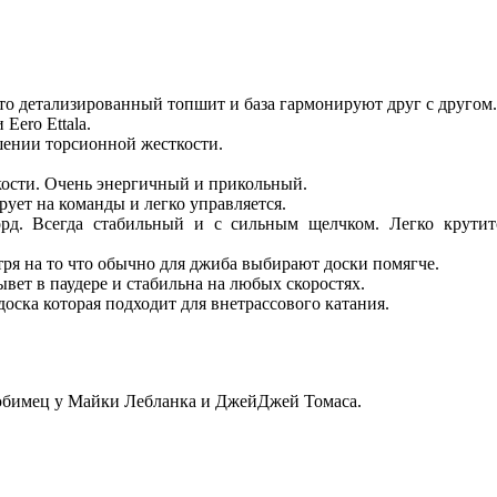
то детализированный топшит и база гармонируют друг с другом.
Eero Ettala.
ошении торсионной жесткости.
кости. Очень энергичный и прикольный.
ует на команды и легко управляется.
рд. Всегда стабильный и с сильным щелчком. Легко крутит
тря на то что обычно для джиба выбирают доски помягче.
вет в паудере и стабильна на любых скоростях.
доска которая подходит для внетрассового катания.
юбимец у Майки Лебланка и ДжейДжей Томаса.