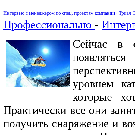
Интервью с менеджером по спец. проектам компании «Триал
Профессионально
-
Интер
Сейчас в 
появлять
перспекти
уровнем ка
которые хо
Практически все они заин
получить снаряжение и во