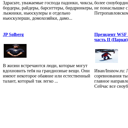
Здрасьте, уважаемые господа падонки, чиксы,
более сноуборди
бордеры, райдеры, барситтеры, бирдринкеры,
не понаслышке с
лыжники, ньюскулеры и отдельно
Петропавловском
ньюскулерши, домохозяйки, дамо...
JP Solberg
Президент WSF -
часть II (Парки)
В жизни встречаются люди, которые могут
вдохновить тебя на грандиозные вещи. Они
Иван/Insnow.ru: 
имеют некоторое обаяние или естественный
соревнования ты 
талант, который так легко ...
главное направле
Сейчас все сноуб