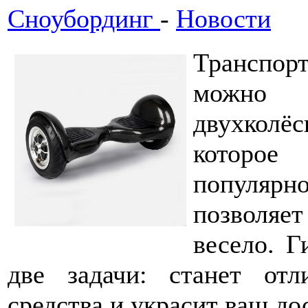
Сноубординг
-
Новости
Транспор
можно н
двухколё
которо
популярн
позволяе
весело. 
две задачи: станет отл
средства и украсит ваш дос