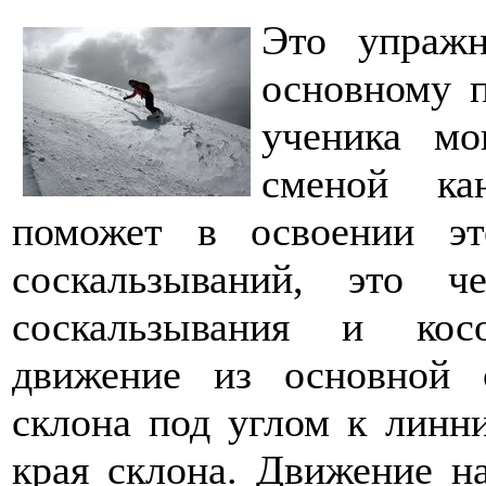
Это упражн
основному п
ученика мо
сменой ка
поможет в освоении эт
соскальзываний, это ч
соскальзывания и кос
движение из основной 
склона под углом к линни
края склона. Движение на