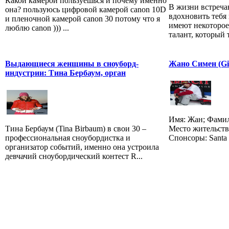
Какой камерой пользуешься и почему именно
В жизни встреча
она? пользуюсь цифровой камерой canon 10D
вдохновить тебя
и пленочной камерой canon 30 потому что я
имеют некоторое
люблю canon ))) ...
талант, который т
Выдающиеся женщины в сноуборд-
Жано Симен (Gi
индустрии: Тина Бербаум, орган
Имя: Жан; Фамил
Тина Бербаум (Tina Birbaum) в свои 30 –
Место жительств
профессиональная сноубордистка и
Спонсоры: Santa 
организатор событий, именно она устроила
девчачий сноубордический контест R...