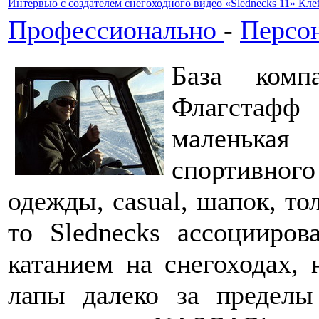
Интервью с создателем снегоходного видео «Slednecks 11» Кл
Профессионально
-
Персо
База комп
Флагстафф
маленькая
спортивного
одежды, casual, шапок, то
то Slednecks ассоцииров
катанием на снегоходах, 
лапы далеко за пределы