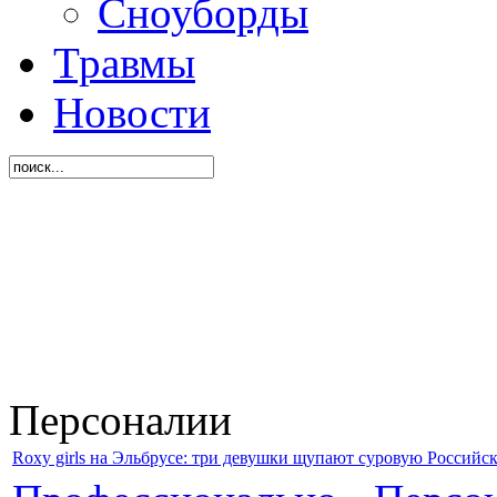
Сноуборды
Травмы
Новости
Персоналии
Roxy girls на Эльбрусе: три девушки щупают суровую Российс