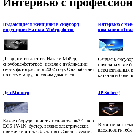
Интервью с профессион
Выдающиеся женщины в сноуборд-
Интервью с мен
индустрии: Натали Мэйер, фотог
компании «Три
Двадцатипятилетняя Натали Мэйер,
Сейчас в сноубор
сноуборд-фотограф, начала с публикации
появляться все 
своих фотографий в 2002 году. Она работает
перспективных р
по всему миру, но своим домом счи...
катания и больши
Ден Милнер
JP Solberg
Какое оборудование ты используешь? Canon
В жизни встреча
EOS 1V-1N, бустер, всякие электрические
вдохновить тебя
примочки и т.д. Объективы Canon L-серии: