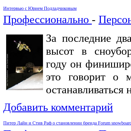
Интервью с Юрием Подладчиковым
Профессионально
-
Персо
За последние дв
высот в сноубо
году он финишир
это говорит о 
останавливаться 
Добавить комментарий
Питер Лайн и Стив Раф о становлении бренда Forum snowboar