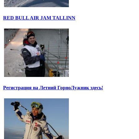
RED BULL AIR JAM TALLINN
Регистрация на Летний ГорноЛужник здесь!