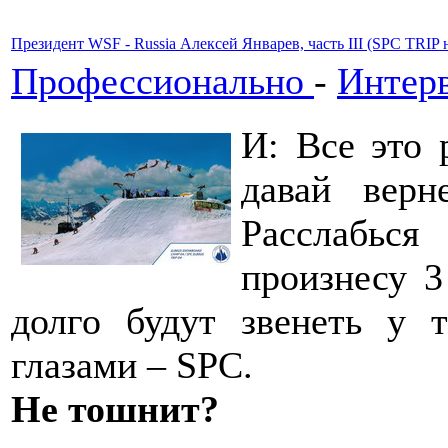
Президент WSF - Russia Алексей Январев, часть III (SPC TRIP 
Профессионально
-
Интер
И: Все это 
давай вер
Расслабьс
произнесу 3
долго будут звенеть у 
глазами – SPC.
Не тошнит?