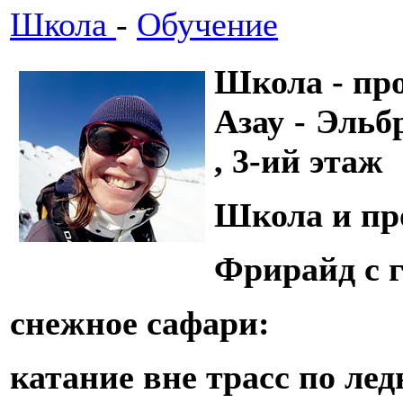
Школа
-
Обучение
Школа - пр
Азау - Эльб
, 3-ий этаж
Школа и пр
Фрирайд с 
снежное сафари:
катание вне трасс по ле