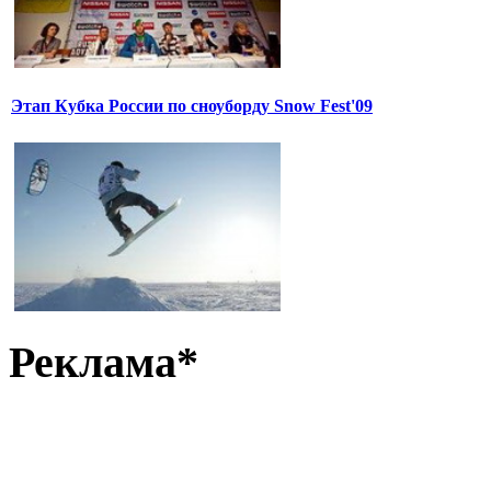
Этап Кубка России по сноуборду Snow Fest'09
Реклама*