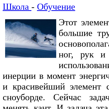
Школа
-
Обучение
Этот элемен
большие тру
основопола
ног, рук и
использова
инерции в момент энерги
и красивейший элемент с
сноуборде. Сейчас зада
менять кант. И задача эт