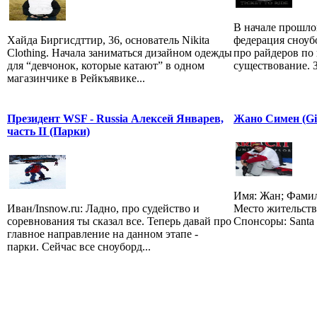
В начале прошло
Хайда Биргисдттир, 36, основатель Nikita
федерация сноуб
Clothing. Начала заниматься дизайном одежды
про райдеров по 
для “девчонок, которые катают” в одном
существование. З
магазинчике в Рейкъявике...
Президент WSF - Russia Алексей Январев,
Жано Симен (Gi
часть II (Парки)
Имя: Жан; Фамил
Иван/Insnow.ru: Ладно, про судейство и
Место жительств
соревнования ты сказал все. Теперь давай про
Спонсоры: Santa 
главное направление на данном этапе -
парки. Сейчас все сноуборд...