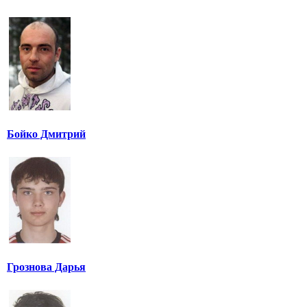
Бойко Дмитрий
Грознова Дарья