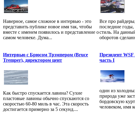
Наверное, самое сложное в интервью - это
Все про райдеры
представить публике новое имя так, чтобы
последние годы,
вместе с именем появилось и представление о
стиль. На данны
самом человеке. Дума...
оборотов сделан
Интервью с Брюсом Трэмпером (Bruce
Президент WSF -
Tremper), директором цент
часть I
один из холодны
Как быстро спускается лавина? Сухие
природа уже заст
пластовые лавины обычно спускаются со
бордовскую курт
скоростью 60-80 миль в час. Эта скорость
человеком, имя к
достигается примерно за 5 секунд....