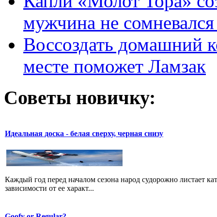
Капли «Молот Тора» со
мужчина не сомневался 
Воссоздать домашний к
месте поможет Ламзак
Советы новичку:
Идеальная доска - белая сверху, черная снизу
Каждый год перед началом сезона народ судорожно листает ката
зависимости от ее характ...
Goofy or Regular?