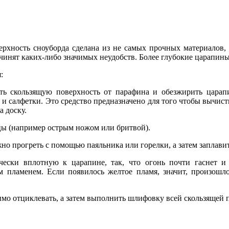
ерхность сноуборда сделана из не самых прочных материалов, 
чинят каких-либо значимых неудобств. Более глубокие царапин
:
ть скользящую поверхность от парафина и обезжирить царап
и салфетки. Это средство предназначено для того чтобы вычист
а доску.
ицы (например острым ножом или бритвой).
но прогреть с помощью паяльника или горелки, а затем заплавит
чески вплотную к царапине, так, что огонь почти гаснет и 
 пламенем. Если появилось желтое пламя, значит, произошл
имо отциклевать, а затем выполнить шлифовку всей скользящей 