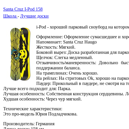
Santa Cruz I-Pod 158
Школа
-
Лучшие доски
i-Pod - хороший парковый сноуборд на котором
Оформление: Оформление сумасшедшее и хоро
Напоминает: Santa Cruz Haugo
Жесткость: Мягкий.
Боковой вырез: Доска разработанная для парков
Щелчок: Слегка медленный.
Отзывчивость/маневренность: Довольно быс
поддержании баланса.
На трамплинах: Очень хорошо.
На рейлах: На стритовых Ok, хорошо на парко
Паудер: Прикольный в паудере, не смотря на то
Лучше всего подходит для: Парка.
Лучшая особенность: Собственная конструкция сердцевины. Ле
Худшая особенность: Через чур мягкий.
Технические характеристики:
Это про-модель Юрия Подладчикова.
Производитель: Германия
Длина доски: 158 см