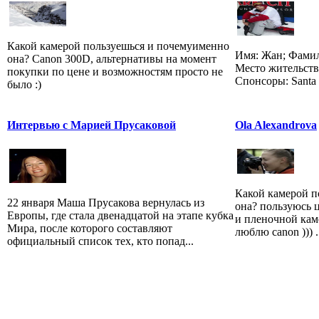
Какой камерой пользуешься и почемуименно
Имя: Жан; Фамил
она? Canon 300D, альтернативы на момент
Место жительств
покупки по цене и возможностям просто не
Спонсоры: Santa 
было :)
Интервью с Марией Прусаковой
Ola Alexandrova
Какой камерой п
22 января Маша Прусакова вернулась из
она? пользуюсь 
Европы, где стала двенадцатой на этапе кубка
и пленочной кам
Мира, после которого составляют
люблю canon ))) .
официальный список тех, кто попад...