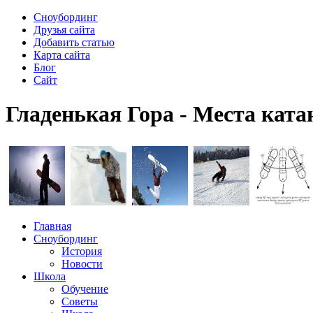
Сноубординг
Друзья сайта
Добавить статью
Карта сайта
Блог
Сайт
Гладенькая Гора - Места ката
Главная
Сноубординг
История
Новости
Школа
Обучение
Советы