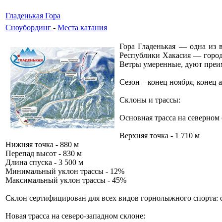
Гладенькая Гора
Сноубординг
-
Места катания
Гора Гладенькая — одна из 
Республики Хакасия — города
Ветры умеренные, дуют преим
Сезон – конец ноября, конец 
Склоны и трассы:
Основная трасса на северном 
Верхняя точка - 1 710 м
Нижняя точка - 880 м
Перепад высот - 830 м
Длина спуска - 3 500 м
Минимальный уклон трассы - 12%
Максимальный уклон трассы - 45%
Склон сертифицирован для всех видов горнолыжного спорта: ск
Новая трасса на северо-западном склоне: