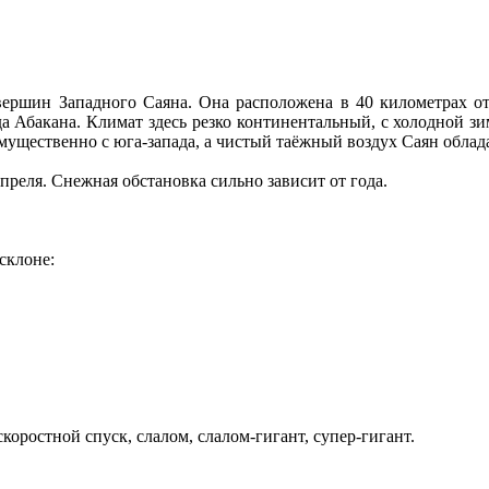
вершин Западного Саяна. Она расположена в 40 километрах от
 Абакана. Климат здесь резко континентальный, с холодной з
ущественно с юга-запада, а чистый таёжный воздух Саян обла
апреля. Снежная обстановка сильно зависит от года.
склоне:
оростной спуск, слалом, слалом-гигант, супер-гигант.