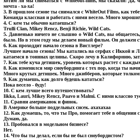
хотим ли мы сниматься с Whiteout-films, мы сказали: Да,
мечта - ха-ха!
3. В прошлом сезоне ты снимался с WhiteOut Films, как тебе
Команда классная и работать с ними весело. Много хороши
4. С кем ты обычно катаешься?
Trulli Clan, Mikey Rencz, Benji Richie, Wild Cats.
5. Давненько ничего не слышно о Wild Cats, вы общаетесь,
было. Но в этом году мы делаем новый фильм. Он должен ст
6. Как проходдит начало сезона в Вистлере?
Лучшее начало сезона! Мы катались на серфах с Иккой и Ла
катаемся в тонннах целины. Скоро лечу в Калифорнию, за
7. Как тебе куча детишек, уровень которых растет с кажды
8. Как изменился мир сноубординга с тех пор, когда ты нач
Много крутых детишек. Много джибберов, которые толком 
9. Как думаешь, как долго будешь кататься?
Пока весело - буду!
10. С кем лучше всего путешествовать?
Iikka, Lauri, Mikey Rencz, Paavo и Malmi. С ними классно ту
11. Сравни американок и финок.
В Америке больше поддельных сисек. ахахахаа
12. Как думаешь, то, что ты Про, помогает тебе в общени
Думаю, да.
13. Пробовался в модельном бизнесе?
Нет.
14. Что бы ты делал, если бы не был сноубордистом?