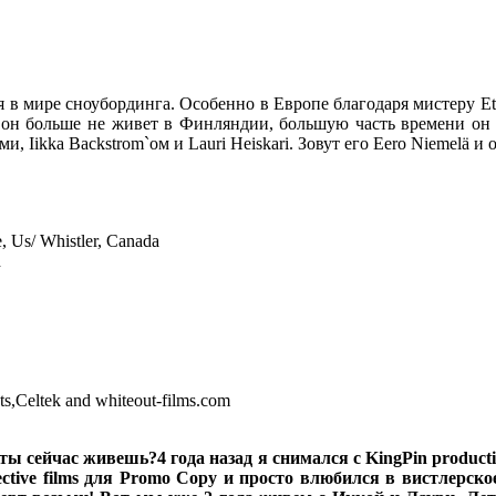
я в мире сноубординга. Особенно в Европе благодаря мистеру Ett
Но он больше не живет в Финляндии, большую часть времени он
 Iikka Backstrom`ом и Lauri Heiskari. Зовут его Eero Niemelä и 
 Us/ Whistler, Canada
d
s,Celtek and whiteout-films.com
е ты сейчас живешь?
4 года назад я снимался с KingPin product
ective films для Promo Copy и просто влюбился в вистлерск