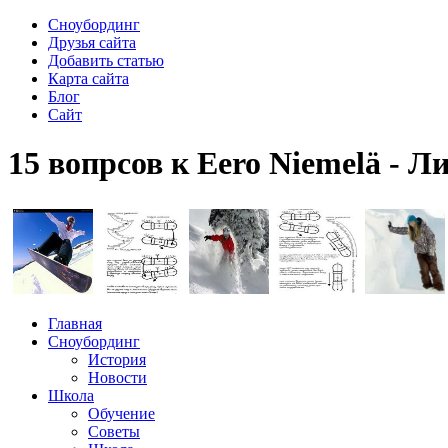
Сноубординг
Друзья сайта
Добавить статью
Карта сайта
Блог
Сайт
15 вопрсов к Eero Niemelä - Л
Главная
Сноубординг
История
Новости
Школа
Обучение
Советы