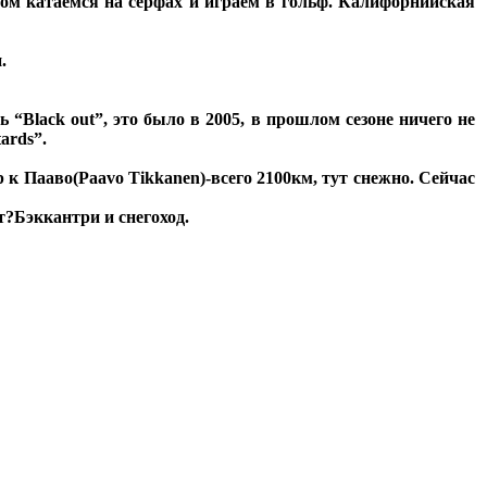
етом катаемся на серфах и играем в гольф. Калифорнийская
.
 “Black out”, это было в 2005, в прошлом сезоне ничего не
ards”.
 к Пааво(Paavo Tikkanen)-всего 2100км, тут снежно. Сейчас
т?
Бэккантри и снегоход.