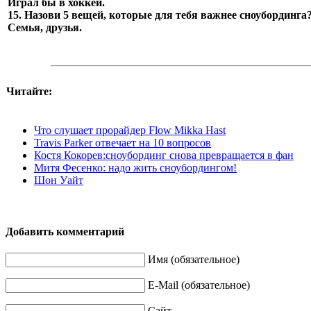
Играл бы в хоккей.
15. Назови 5 вещей, которые для тебя важнее сноубординга
Семья, друзья.
Читайте:
Что слушает прорайдер Flow Mikka Hast
Travis Parker отвечает на 10 вопросов
Костя Кокорев:сноубординг снова превращается в фан
Митя Фесенко: надо жить сноубордингом!
Шон Уайт
Добавить комментарий
Имя (обязательное)
E-Mail (обязательное)
Сайт