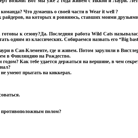
 черт возьми! Вот мы уже 2 года живем с Иккой и Лаури. Л
 команда? Что думаешь о своей части в Wear it well ?
х райдеров, на которых я ровняюсь, ставших моими друзьями
 готовы к сезону?
Да. Последняя работа Wild Cats называлась
ать одним из классических. Собираемся назвать его “Big bast
ури в Сан-Клементе, где и живем. Потом зарулили в Вистлер
тем в Финляндию на Рождество.
м годом? Как тебе удается держаться на вершине, в чем секре
инал?
не умеют прыгать на киккерах.
соваться.
и с противоположным полом?