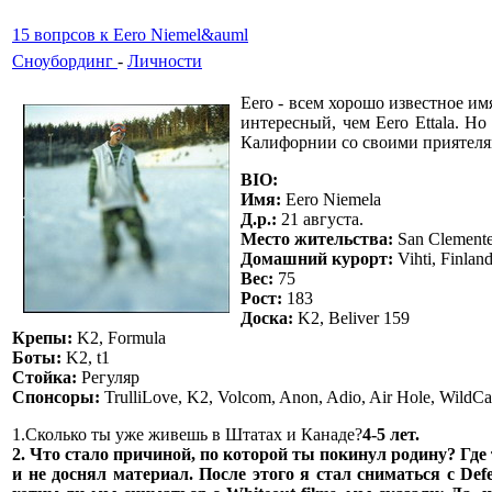
15 вопрсов к Eero Niemel&auml
Сноубординг
-
Личности
Eero - всем хорошо известное им
интересный, чем Eero Ettala. 
Калифорнии со своими приятелями,
BIO:
Имя:
Eero Niemela
Д.р.:
21 августа.
Место жительства:
San Clemente,
Домашний курорт:
Vihti, Finlan
Вес:
75
Рост:
183
Доска:
K2, Beliver 159
Крепы:
K2, Formula
Боты:
K2, t1
Стойка:
Регуляр
Спонсоры:
TrulliLove, K2, Volcom, Anon, Adio, Air Hole, WildCat
1.Сколько ты уже живешь в Штатах и Канаде?
4-5 лет.
2. Что стало причиной, по которой ты покинул родину? Гд
и не доснял материал. После этого я стал сниматься с Def