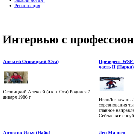
Забыли логин?
Регистрация
Интервью с профессион
Алексей Осовицкий (Оса)
Президент WSF -
часть II (Парки)
Осовицкий Алексей (а.к.а. Оса) Родился 7
января 1986 г
Иван/Insnow.ru: 
соревнования ты 
главное направле
Сейчас все сноуб
Арзютов Илья (Найк)
Ден Милнер