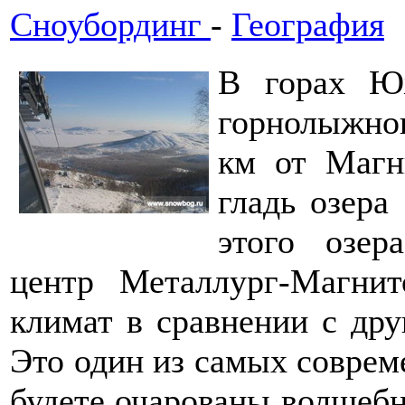
Сноубординг
-
География
В горах Ю
горнолыжно
км от Магни
гладь озера
этого озе
центр Металлург-Магнит
климат в сравнении с др
Это один из самых соврем
будете очарованы волшеб