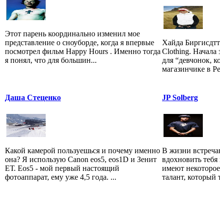
Этот парень координально изменил мое
представление о сноуборде, когда я впервые
Хайда Биргисдтти
посмотрел фильм Happy Hours . Именно тогда
Clothing. Начал
я понял, что для большин...
для “девчонок, к
магазинчике в Ре
Даша Стеценко
JP Solberg
Какой камерой пользуешься и почему именно
В жизни встреча
она? Я использую Canon eos5, eos1D и Зенит
вдохновить тебя
ЕТ. Eos5 - мой первый настоящий
имеют некоторое
фотоаппарат, ему уже 4,5 года. ...
талант, который т