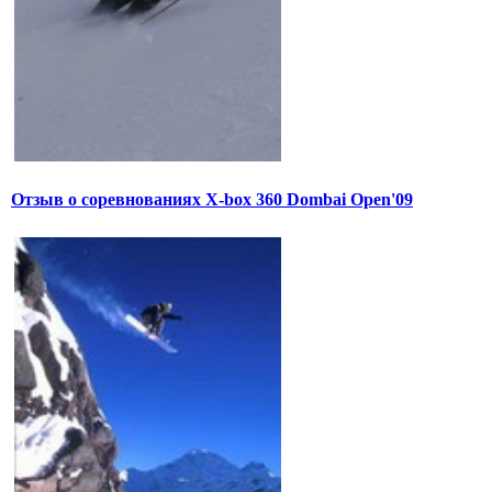
Отзыв о соревнованиях X-box 360 Dombai Open'09