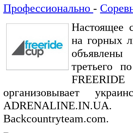
Профессионально
-
Сорев
Настоящее 
на горных л
объявлены 
третьего п
FREERID
организовывает украи
ADRENALINE.IN.
Backcountryteam.com.