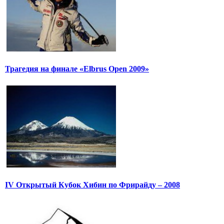
Трагедия на финале «Elbrus Open 2009»
IV Открытый Кубок Хибин по Фрирайду – 2008