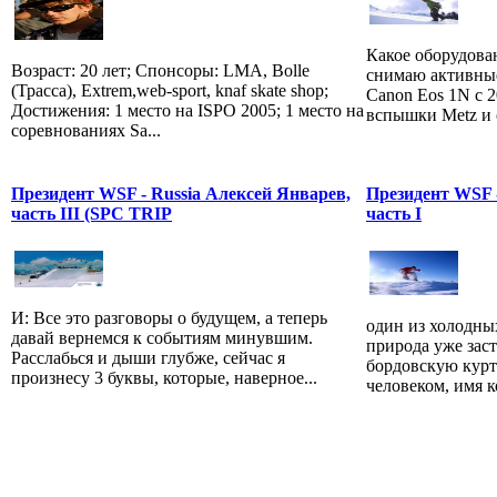
Какое оборудова
Возраст: 20 лет; Спонсоры: LMA, Bolle
снимаю активны
(Трасса), Extrem,web-sport, knaf skate shop;
Canon Eos 1N c 
Достижения: 1 место на ISPO 2005; 1 место на
вспышки Metz и с
соревнованиях Sa...
Президент WSF - Russia Алексей Январев,
Президент WSF -
часть III (SPC TRIP
часть I
И: Все это разговоры о будущем, а теперь
один из холодны
давай вернемся к событиям минувшим.
природа уже заст
Расслабься и дыши глубже, сейчас я
бордовскую курт
произнесу 3 буквы, которые, наверное...
человеком, имя к