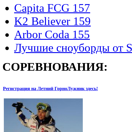
Capita FCG 157
K2 Believer 159
Arbor Coda 155
Лучшие сноуборды от S
СОРЕВНОВАНИЯ:
Регистрация на Летний ГорноЛужник здесь!