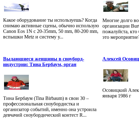
Какое оборудование ты используешь? Когда
Многие долго во
снимаю активные сцены, обычно использую
организации Burt
Canon Eos 1N c 20-35mm, 50 mm, 80-200 mm,
пожалуйста, кто 
вспышки Metz и систему у...
это мероприятие?
Выдающиеся женщины в сноуборд-
Алексей Осовиц
индустрии: Тина Бербаум, орган
Осовицкий Алексе
января 1986 г
Тина Бербаум (Tina Birbaum) в свои 30 –
профессиональная сноубордистка и
организатор событий, именно она устроила
девчачий сноубордический контест R...