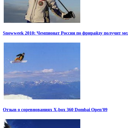
Snowweek 2010: Чемпионат России по фрирайду получит м
Отзыв о соревнованиях X-box 360 Dombai Open'09