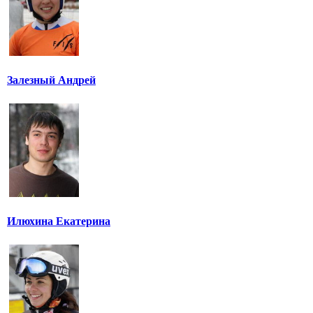
Залезный Андрей
Илюхина Екатерина