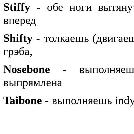
Stiffy
- обе ноги вытян
вперед
Shifty
- толкаешь (двигаеш
грэба,
Nosebone
- выполняешь
выпрямлена
Taibone
- выполняешь indy