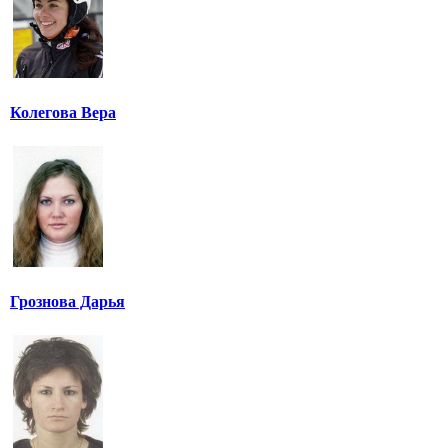
Колегова Вера
Грознова Дарья