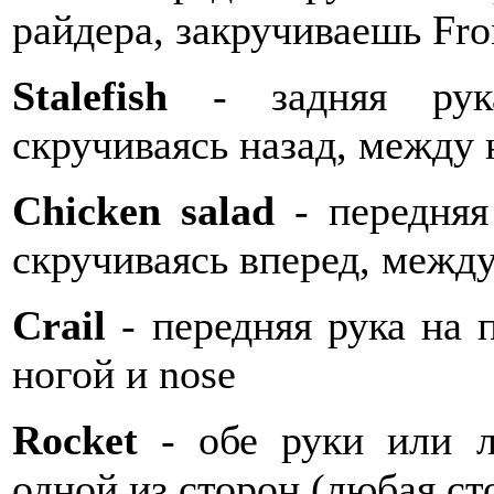
райдера, закручиваешь Fro
Stalefish
- задняя рука
скручиваясь назад, между 
Chicken salad
- передняя 
скручиваясь вперед, между
Crail
- передняя рука на 
ногой и nose
Rocket
- обе руки или л
одной из сторон (любая ст