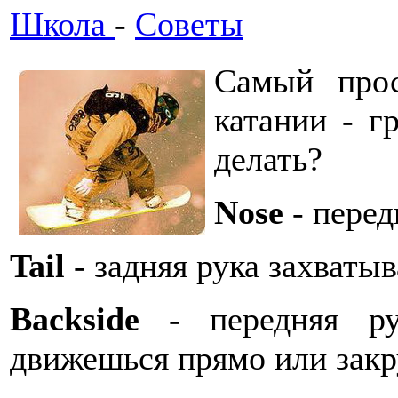
Школа
-
Советы
Самый прос
катании - г
делать?
Nose
- перед
Tail
- задняя рука захватыва
Backside
- передняя рук
движешься прямо или закр