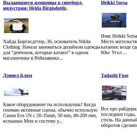
Выдающиеся женщины в сноуборд-
Heikki Sorsa
индустрии: Heida Birgisdottir,
Имя: Heikki Sors
Хайда Биргисдттир, 36, основатель Nikita
Место жительства
Clothing. Начала заниматься дизайном одежды
катания: везде гд
для “девчонок, которые катают” в одном
60кг Угол ...
магазинчике в Рейкъявике...
Дэниел Блом
Tadashi Fuse
Какое оборудование ты используешь? Когда
Все про райдеры
снимаю активные сцены, обычно использую
последние годы,
Canon Eos 1N c 20-35mm, 50 mm, 80-200 mm,
стиль. На данны
вспышки Metz и систему у...
оборотов сделан