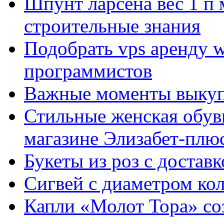
Шпунт ларсена вес 1 п 
строительные знания
Подобрать vps аренду 
программистов
Важные моменты выкуп
Стильные женская обувь
магазине Элизабет-плюс
Букеты из роз с достав
Сигвей с диаметром ко
Капли «Молот Тора» со