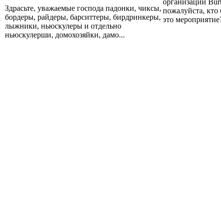
организации Burt
Здрасьте, уважаемые господа падонки, чиксы,
пожалуйста, кто 
бордеры, райдеры, барситтеры, бирдринкеры,
это мероприятие?
лыжники, ньюскулеры и отдельно
ньюскулерши, домохозяйки, дамо...