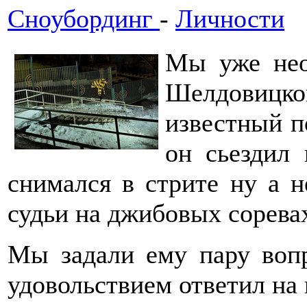
Сноубординг
-
Личности
Мы уже нео
Шелдовицко
известный п
он сьездил 
снимался в стрите ну а н
судьи на джибовых сорева
Мы задали ему пару воп
удовольствием ответил на