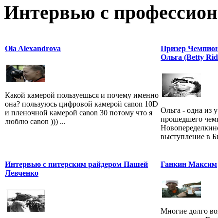
Интервью с профессион
Ola Alexandrova
Призер Чемпион
Ольга (Betty Rid
Какой камерой пользуешься и почему именно
она? пользуюсь цифровой камерой canon 10D
Ольга - одна из 
и пленочной камерой canon 30 потому что я
прошедшего чемп
люблю canon ))) ...
Новопеределкино
выступление в Би
Интервью с питерским райдером Пашей
Ганкин Максим
Левченко
Многие долго во