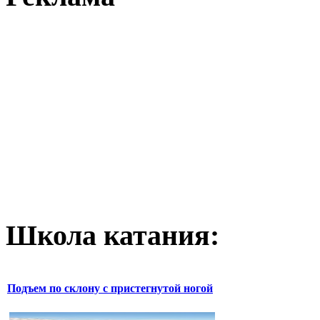
Школа катания:
Подъем по склону с пристегнутой ногой