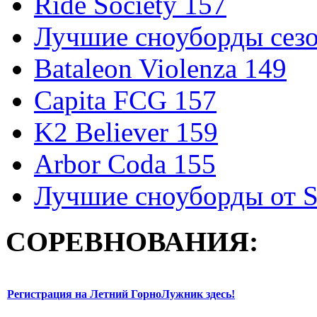
Ride Society 157
Лучшие сноуборды сезо
Bataleon Violenza 149
Capita FCG 157
K2 Believer 159
Arbor Coda 155
Лучшие сноуборды от S
СОРЕВНОВАНИЯ:
Регистрация на Летний ГорноЛужник здесь!