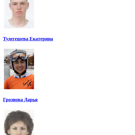
Тудегешева Екатерина
Грознова Дарья