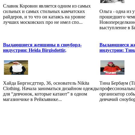
Славик Коровин является одним из самых
сильных и самых стильных камчатских
Ольга - одна из 
райдеров, и то что он катаясь на уровне
прошедшего чемп
лучших московских про не имел спо...
Новопеределкино
выступление в Би
Выдающиеся женщины в сноуборд-
Выдающиеся же
индустрии: Heida Birgisdottir,
индустрии: Тина
Хайда Биргисдттир, 36, основатель Nikita
Тина Бербаум (Ti
Clothing. Начала заниматься дизайном одежды
профессиональна
для “девчонок, которые катают” в одном
организатор соб
магазинчике в Рейкъявике...
девчачий сноубор