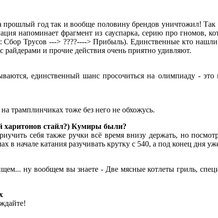
а прошлый год так и вообще половину брендов уничтожил! Так 
ация напоминает фрагмент из сауспарка, серию про гномов, кот
 Сбор Трусов ---> ????----> Прибыль). Единственные кто нашл
а с райдерами и прочие действия очень приятно удивляют.
ываются, единственный шанс просочиться на олимпиаду - это 
на трамплинчиках тоже без него не обхожусь.
й харитонов стайл?) Кумиры были?
риучить себя также ручки всё время внизу держать, но посмотр
х в начале катания разучивать крутку с 540, а под конец дня уж
... ну вообщем вы знаете - Две мясные котлеты гриль, специал
х
уждайте!