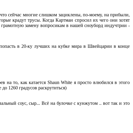
что сейчас многие слишком зациклены, по-моему, на прибыли,
орые крадут трусы. Когда Картман спросил их чего они хотят
и грамотную замену вопросикам в нашей сноуборд индучтрии -
попасть в 20-ку лучших на кубке мира в Швейцарии в конце
ев на то, как катается Shaun White я просто влюбился в этого
е до 1260 градусов раскрутиться)
ьный соус, сыр... Всё на булочке с кунжутом .. вот так и это