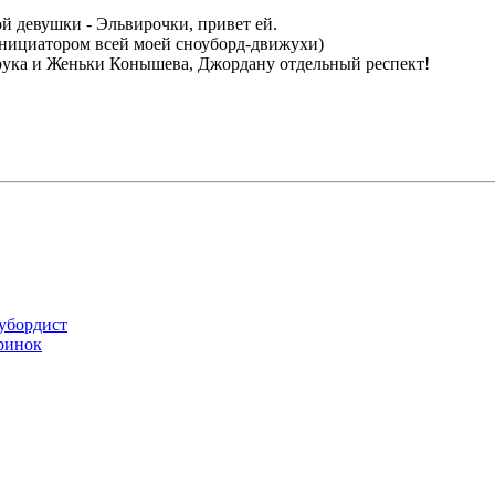
й девушки - Эльвирочки, привет ей.
инициатором всей моей сноуборд-движухи)
Брука и Женьки Конышева, Джордану отдельный респект!
оубордист
ринок