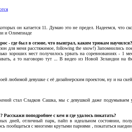
ются
оторых он катается 11. Думаю это не предел. Надеемся, что ск
нии и Олимпиаде
рос - где был в сезоне, что выиграл, каким трюкам научился
зон для меня расстяжимое, following the snow!) Запомнились п
лько хороших мест получилось урвать на соревнованиях - 1 ме
ывать, а то наговорю тут ... В видео из Новой Зеландии на th
оей любимой девушке с её дизайнерским проектом, ну и на ске
жений стал Сладков Сашка, мы с девушкой даже подумываем у
 Расскажи поподробнее с кем и где удалось покатать?
ных дней, отличный парк, пайп в идеальном состоянии, полу
ось пообщаться с многими крутыми парнями , покататься наеди