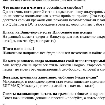
Что нравится и что нет в российском сноубизе?
Однозначно, последние 2 сезона подкосили нашу индустрию, 
но не совсем понимают как к этой прибыли прийти (Эта ситу
добиться своими кражами они показали незамысловатый план:
это Quiksilver и DC, в последнее время их мероприятия, работ
Планы на Ванкувер-то есть? Или сольем как всегда?
На данный момент двери в Ванкувер для нас медленно закр
октября, так что будем стараться)
Шлем или шапка?
Шапочка-то поприкольнее будет, но шлем незаменим в пайпе и 
На кого равнялся, когда выковывал свой неповтовторимы
Мне всегда очень нравился стиль Torstein Horgmo, стараюсь п
парня - по-моему это единственный сноубордист который в сила
Девушки, домашние животные, любимые блюда кухни?
Макдональдс в последнее время стал моим пищевым пристанищем
БИГ МАК) Макдаку привет - спасибо за спам вконтакте)
Советы начинающим катать на трампиках боксах и перила
Совет начинающим довольно простой - пробуйте, а потом обс