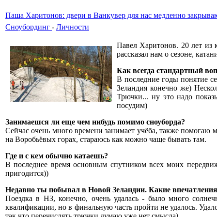
Паша Харитонов: двери в Ванкувер для нас медленно закрыва
Сноубординг
-
Личности
Павел Харитонов. 20 лет из к
рассказал нам о сезоне, ката
Как всегда стандартный воп
В последние годы понятие се
Зеландия конечно же) Неско
Трючки... ну это надо показ
посудим)
Занимаешся ли еще чем нибудь помимо сноуборда?
Сейчас очень много времени занимает учёба, также помогаю м
на Воробьёвых горах, стараюсь как можно чаще бывать там.
Где и с кем обычно катаешь?
В последнее время основным спутником всех моих передви
пригодится))
Недавно ты побывал в Новой Зеландии. Какие впечатления?
Поездка в НЗ, конечно, очень удалась - было много солнеч
квалификации, но в финальную часть пройти не удалось. Удал
так что перечислять трючки думаю уже нет смысла)