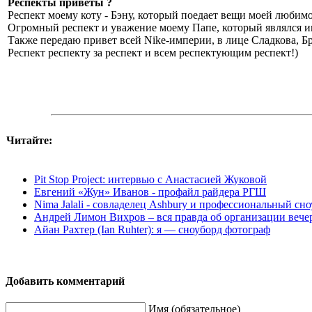
Респекты приветы ?
Респект моему коту - Бэну, который поедает вещи моей любимо
Огромный респект и уважение моему Папе, который являлся 
Также передаю привет всей Nike-империи, в лице Сладкова, 
Респект респекту за респект и всем респектующим респект!)
Читайте:
Pit Stop Project: интервью с Анастасией Жуковой
Евгений «Жун» Иванов - профайл райдера РГШ
Nima Jalali - совладелец Ashbury и профессиональный сн
Андрей Лимон Вихров – вся правда об организации вече
Айан Рахтер (Ian Ruhter): я — сноуборд фотограф
Добавить комментарий
Имя (обязательное)