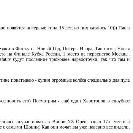
оро появятся интервью типа 15 лет, из них катаюсь 10))) Паша
?
оездки в Финку на Новый Год, Питер - Игора, Таштагол, Новая
сто на Финале Кубка России, 1 место на первенстве Москвы.
efat.tv будут последние трюковые наработочки, так что там и
йтике покатываю - купил огромные колёса специально для пула
сыновить его) Посмотрим - ещё один Харитонов в сноубизе
чилось поучаствовать в Burton NZ Open, занял 17-е место в
не с самыми Шонни) Как они мочат вы уже наверно все видели,