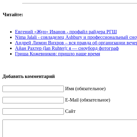
Читайте:
Евгений «Жун» Иванов - профайл райдера РГШ
Nima Jalali - совладелец Ashbury и профессиональный сн
Андрей Лимон Вихров – вся правда об организации вече
Айан Рахтер (Ian Ruhter): я — сноуборд фотограф
Гриша Кожевников: пришло наше время
Добавить комментарий
Имя (обязательное)
E-Mail (обязательное)
Сайт