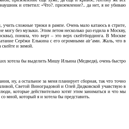
 наушник и ответил: «Что?. приземление?.. да нет, я не убиваю
ы, учить сложные трюки в рампе. Очень мало катаюсь в стрите,
е могу без музыки. Этим летом несколько раз ездила в Москву,
Москвы), поняла, что верт – это верх скейтбординга. В Москве
 катание Серёжи Елькина с его огромными air’ами. Жаль, что в
 скейте и зимой.
ких хотела бы выделить Мишу Ильина (Медведя), очень быстро
ия, ну, а остальное за меня планирует сборная, так что точно
мешливой, Светой Виноградовой и Олей Дидковской учавствую в
 люди, которые действительно хотят этим заниматься и что мы
о мной, который я и хотела бы представить.