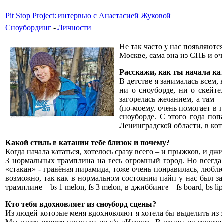
Pit Stop Project: интервью с Анастасией Жуковой
Сноубординг
-
Личности
Не так часто у нас появляютс
Москве, сама она из СПБ и оч
Расскажи, как ты начала ка
В детстве я занималась всем,
ни о сноуборде, ни о скейте
загорелась желанием, а там –
(по-моему, очень помогает в 
сноуборде. С этого года п
Ленинградской области, в кот
Какой стиль в катании тебе близок и почему?
Когда начала кататься, хотелось сразу всего – и прыжков, и дж
3 нормальных трамплина на весь огромный город. Но всегда 
«стакан» - гранёная пирамида, тоже очень понравилась, люблю
возможно, так как в нормальном состоянии пайп у нас был за в
трамплине – bs 1 melon, fs 3 melon, в джиббинге – fs board, bs lip
Кто тебя вдохновляет из сноуборд сцены?
Из людей которые меня вдохновляют я хотела бы выделить из з
Мы часто вместе прыгали на г/к «Игора». В однин из морозн