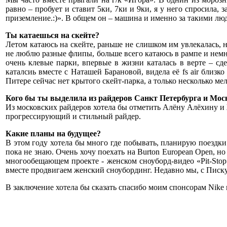
равно – пробует и ставит 5ки, 7ки и 9ки, я у него спросила, 
приземление.:)». В общем он – машина и именно за такими лю
Ты катаешься на скейте?
Летом катаюсь на скейте, раньше не слишком им увлекалась, н
не люблю разные флипы, больше всего катаюсь в рампе и немно
очень клевые парки, впервые в жизни каталась в верте – cдел
каталсиь вместе с Наташей Барановой, видела её fs air близк
Питере сейчас нет крытого скейт-парка, а только несколько ме
Кого бы ты выделила из райдеров Санкт Петербурга и Мо
Из московских райдеров хотела бы отметить Алёну Алёхину и
прогрессирующий и стильный райдер.
Какие планы на будущее?
В этом году хотела бы много где побывать, планирую поездки 
пока не знаю. Очень хочу поехать на Burton European Open, 
многообещающем проекте - женском сноуборд-видео «Pit-Stop»
вместе продвигаем женский сноубординг. Недавно мы, с Писку
В заключение хотела бы сказать спасибо моим спонсорам Nike