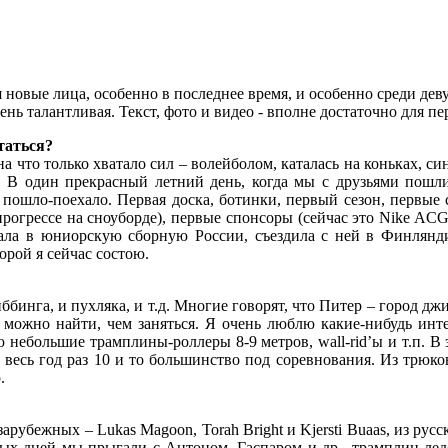
я новые лица, особенно в последнее время, и особенно среди де
ень талантливая. Текст, фото и видео - вполне достаточно для пе
таться?
 на что только хватало сил – волейболом, каталась на коньках,
. В один прекрасный летний день, когда мы с друзьями пошли
 пошло-поехало. Первая доска, ботинки, первый сезон, первые 
прогрессе на сноуборде), первые спонсоры (сейчас это Nike ACG
опала в юниорскую сборную России, съездила с ней в Финлян
орой я сейчас состою.
иббинга, и пухляка, и т.д. Многие говорят, что Питер – город дж
можно найти, чем заняться. Я очень люблю какие-нибудь инте
 небольшие трамплины-роллеры 8-9 метров, wall-rid’ы и т.п. В 
есь год раз 10 и то большинство под соревнования. Из трюков мн
.
арубежных – Lukas Magoon, Torah Bright и Kjersti Buaas, из р
ых дней мы прыгали с Антоном, Гаспаром и др., трамплин лед