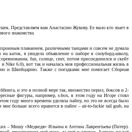
вушек. Представляем вам Анастасию Жукову. Ее мало кто знает в
рвого знакомства
 синхронным плаванием, различными танцами и совсем не думала
 на каток, я увидела объявление о наборе в сноуборд-школу,
соревнования, fun, солнце, снег, потом присоединился и скейт
 и Nike 6.0), вот так и началась моя профессиональная жизнь в
дию и Швейцарию. Также с поездками мне помогает Сборная
иббинга, и это в полной мере так, множество перил, боксов и 2-
ресные фигуры, например, s-box, в этом году на Игоре стоял
этом году много времени уделяла пайпу, но это не всегда было
е больше всего нравится в пайпе – air-to-fackie tail grab, на
усских – Мишу «Медведя» Ильина и Антона Лаврентьева (Питер).
яной, приземление ещё хуже, да ещё и кривое, Антону же всё