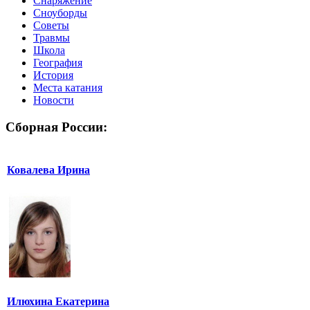
Снаряжение
Сноуборды
Советы
Травмы
Школа
География
История
Места катания
Новости
Сборная России:
Ковалева Ирина
Илюхина Екатерина