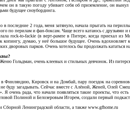
зачем он в такую погоду убивает себя об приземление, он вынул
дьми будущее сноубординга.
о в последние 2 года, меня затянуло, начала прыгать на перилл
го по перилам и фан-боксам. Чаще всего катаюсь с друзьями и н
ала rock-to-fackie (в верт-рампе в Питере, когда приехал из 
о к копингу, думаю, у неё большое будущее. Очень вдохновляет
лких дворовых парков. Очень хотелось бы продолжать кататься на
сквы?
 Женю Гольдман, очень клеевых и стильных девчонок. Из питерс
в Финляндию, Кировск и на Домбай, пару поездок на соревнован
но не буду загадывать. Сейчас вместе с Алёной, Женей, Олей С
. Я очень рада, что начали появляться такие проекты, что есть
ловой Полиной и Белозеровым Игорем, создали первый подкаст с
 и Сборной Ленинградской области, а также www.gfhome.ru