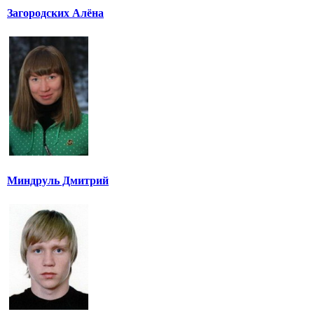
Загородских Алёна
Миндруль Дмитрий