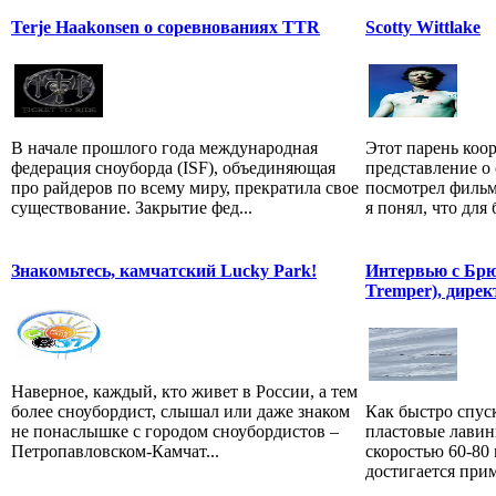
Terje Haakonsen о соревнованиях TTR
Scotty Wittlake
В начале прошлого года международная
Этот парень коо
федерация сноуборда (ISF), объединяющая
представление о 
про райдеров по всему миру, прекратила свое
посмотрел фильм
существование. Закрытие фед...
я понял, что для 
Знакомьтесь, камчатский Lucky Park!
Интервью с Брю
Tremper), дирек
Наверное, каждый, кто живет в России, а тем
более сноубордист, слышал или даже знаком
Как быстро спус
не понаслышке с городом сноубордистов –
пластовые лавин
Петропавловском-Камчат...
скоростью 60-80 
достигается приме