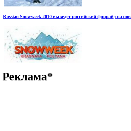
Russian Snowweek 2010 выведет российский фрирайд на нов
Реклама*