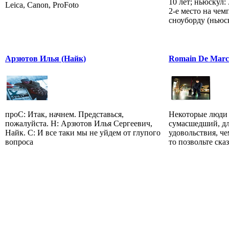
10 лет; ньюскул:
Leica, Canon, ProFoto
2-е место на че
сноуборду (ньюск
Арзютов Илья (Найк)
Romain De Marc
проС: Итак, начнем. Представься,
Некоторые люди 
пожалуйста. Н: Арзютов Илья Сергеевич,
сумасшедший, дл
Найк. С: И все таки мы не уйдем от глупого
удовольствия, че
вопроса
то позвольте сказа