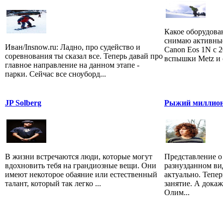
Какое оборудова
снимаю активны
Иван/Insnow.ru: Ладно, про судейство и
Canon Eos 1N c 
соревнования ты сказал все. Теперь давай про
вспышки Metz и с
главное направление на данном этапе -
парки. Сейчас все сноуборд...
JP Solberg
Рыжий миллион
В жизни встречаются люди, которые могут
Представление о
вдохновить тебя на грандиозные вещи. Они
разнузданном ви
имеют некоторое обаяние или естественный
актуально. Тепе
талант, который так легко ...
занятие. А дока
Олим...