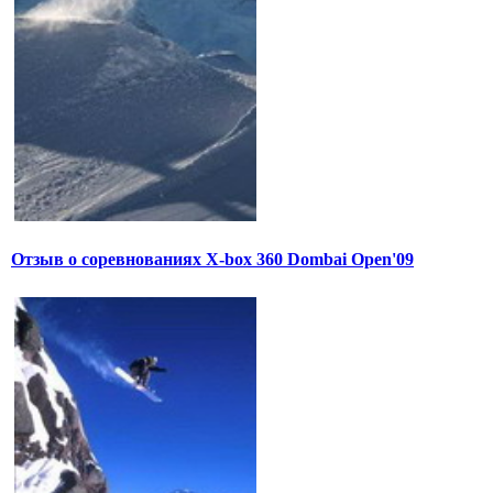
Отзыв о соревнованиях X-box 360 Dombai Open'09