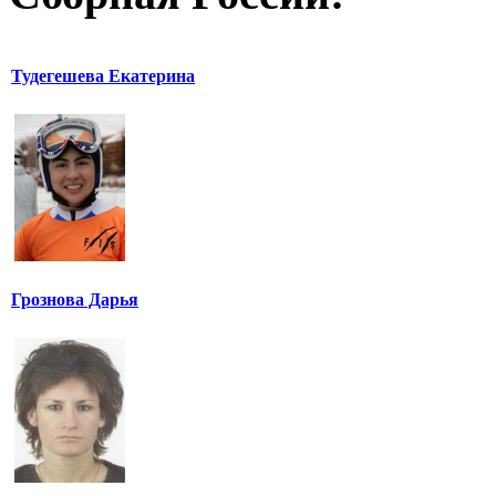
Тудегешева Екатерина
Грознова Дарья