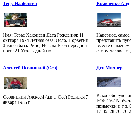
Terje Haakonsen
Кравченко Андр
Имя: Терье Хаконсен Дата Рождения: 11
Наверное, самое 
октября 1974 Летняя база: Осло, Норвегия
представить публ
Зимняя база: Рино, Невада Угол передней
вместе с именем
ноги: 21 Угол задней но...
самом человеке. 
Алексей Осовицкий (Оса)
Ден Милнер
Какое оборудова
Осовицкий Алексей (а.к.а. Оса) Родился 7
EOS 1V-1N, буст
января 1986 г
примочки и т.д.
17-35, 28-70, 70-2