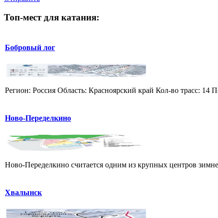
Топ-мест для катания:
Бобровый лог
Регион: Россия Область: Красноярский край Кол-во трасс: 14 П
Ново-Переделкино
Ново-Переделкино считается одним из крупных центров зимнег
Хвалынск