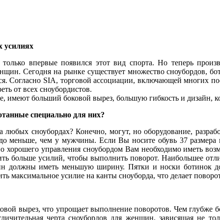
х усилиях
 только впервые появился этот вид спорта. Но теперь произ
нщин. Сегодня на рынке существует множество сноубордов, б
я. Согласно SIA, торговой ассоциации, включающей многих пос
ть от всех сноубордистов.
же, имеют больший боковой вырез, большую гибкость и дизайн,
танные специально для них?
а любых сноубордах? Конечно, могут, но оборудование, разраб
до меньше, чем у мужчины. Если Вы носите обувь 37 размера и
о хорошего управления сноубордом Вам необходимо иметь возмо
ожить больше усилий, чтобы выполнить поворот. Наибольшее о
н должны иметь меньшую ширину. Пятки и носки ботинок дол
ть максимальное усилие на канты сноуборда, что делает повор
й вырез, что упрощает выполнение поворотов. Чем глубже бок
ичительная черта сноубордов для женщин, зависящая не тольк