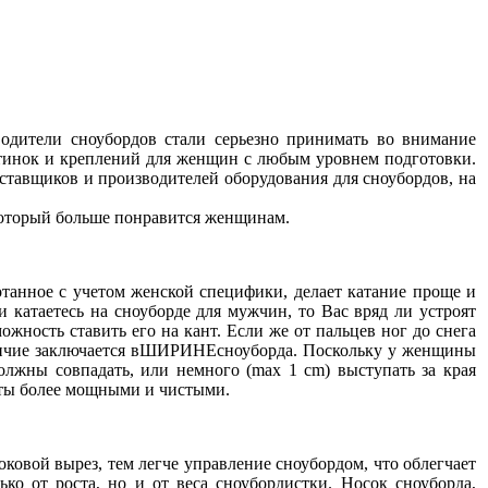
водители сноубордов стали серьезно принимать во внимание
отинок и креплений для женщин с любым уровнем подготовки.
тавщиков и производителей оборудования для сноубордов, на
 который больше понравится женщинам.
отанное с учетом женской специфики, делает катание проще и
 катаетесь на сноуборде для мужчин, то Вас вряд ли устроят
жность ставить его на кант. Если же от пальцев ног до снега
тличие заключается вШИРИНЕсноуборда. Поскольку у женщины
жны совпадать, или немного (max 1 cm) выступать за края
оты более мощными и чистыми.
овой вырез, тем легче управление сноубордом, что облегчает
о от роста, но и от веса сноубордистки. Носок сноуборда,