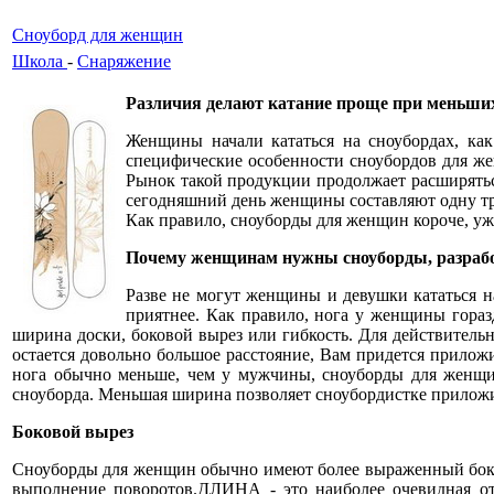
Cноуборд для женщин
Школа
-
Снаряжение
Различия делают катание проще при меньши
Женщины начали кататься на сноубордах, как
специфические особенности сноубордов для же
Рынок такой продукции продолжает расширятьс
сегодняшний день женщины составляют одну тре
Как правило, сноуборды для женщин короче, у
Почему женщинам нужны сноуборды, разрабо
Разве не могут женщины и девушки кататься н
приятнее. Как правило, нога у женщины гораз
ширина доски, боковой вырез или гибкость. Для действительн
остается довольно большое расстояние, Вам придется прил
нога обычно меньше, чем у мужчины, сноуборды для женщи
сноуборда. Меньшая ширина позволяет сноубордистке приложи
Боковой вырез
Сноуборды для женщин обычно имеют более выраженный боково
выполнение поворотов.ДЛИНА - это наиболее очевидная отл