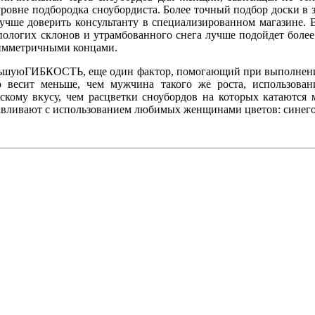
ровне подбородка сноубордиста. Более точный подбор доски в 
чше доверить консультанту в специализированном магазине. В
пологих склонов и утрамбованного снега лучше подойдет более 
симметричными концами.
льшуюГИБКОСТЬ, еще один фактор, помогающий при выполнении 
 весит меньше, чем мужчина такого же роста, использован
кому вкусу, чем расцветки сноубордов на которых катаются 
авливают с использованием любимых женщинами цветов: синего, 