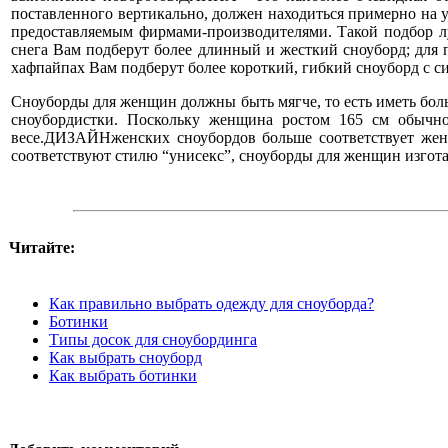
поставленного вертикально, должен находиться примерно на у
предоставляемым фирмами-производителями. Такой подбор лу
снега Вам подберут более длинный и жесткий сноуборд; для 
хафпайпах Вам подберут более короткий, гибкий сноуборд с 
Сноуборды для женщин должны быть мягче, то есть иметь бо
сноубордистки. Поскольку женщина ростом 165 см обычно
весе.ДИЗАЙНженских сноубордов больше соответствует женс
соответствуют стилю “унисекс”, сноуборды для женщин изгот
Читайте:
Как правильно выбрать одежду для сноуборда?
Ботинки
Типы досок для сноубординга
Как выбрать сноуборд
Как выбрать ботинки