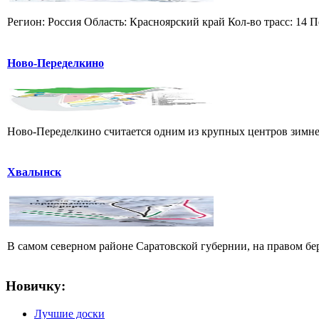
Регион: Россия Область: Красноярский край Кол-во трасс: 14 П
Ново-Переделкино
Ново-Переделкино считается одним из крупных центров зимнег
Хвалынск
В самом северном районе Саратовской губернии, на правом б
Новичку:
Лучшие доски