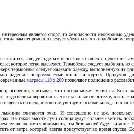
 интересным является спорт, то безопасности необходимо удел
, тогда вам непременно следует убедиться, что подобные мероп
я кататься, следует одеться в несколько слоев с целью не за
елье, которое легко высыхает. Термобелье следует выбирать из 
оверх термобелья следует надевать одежду, выполненную из флис
льно наденьте непромокаемые штаны и куртку. Продумав дне
Современные
матрасы 110 x 200
позволяют полноценно расслабить
бно, особенно, учитывая, что погода может меняться. Если вы
 тогда велика вероятность, что вы сильно вспотеете, в итоге за
мо надевать на шею, и если почувствуете особый холод, то прост
лыжника считаются очки. И совершенно не зря, поскольку 
орах. На такой высоте лучи солнца будут сильнее светить, пос
чем лучше окажется видимость, тем безопасней будет катание. 
ть от ветра, который всегда присутствует во время спуска. Е