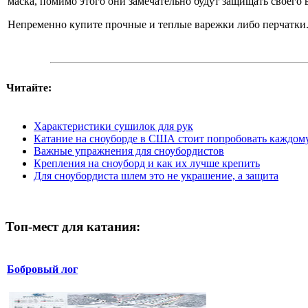
маска, помимо этого они замечательно будут защищать своего 
Непременно купите прочные и теплые варежки либо перчатки. 
Читайте:
Характеристики сушилок для рук
Катание на сноуборде в США стоит попробовать каждом
Важные упражнения для сноубордистов
Крепления на сноуборд и как их лучше крепить
Для сноубордиста шлем это не украшение, а защита
Топ-мест для катания:
Бобровый лог