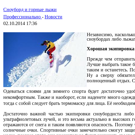
Сноуборд и горные лыжи
Профессионально
-
Новости
02.10.2014 17:36
Независимо, насколько
сноубордах либо лыжах
Хорошая экипировка
Прежде чем отправитьс
Лучше выбрать такое б
таким и останетесь. П
Ну а сверху обязате
полноценный отдых. 
Одеваться слоями для зимнего спорта будет достаточно удо
некомфортным. Также и наоборот, если наденете много одежды,
тогда с собой следует брать термомаску для лица. Её необходи
Достаточно важной частью экипировки сноубордиста либо 
ультрафиолетовых лучей, и это весьма актуально в высоких г
отражаются от снега и таким появляются опасность. Поэтому 
солнечные очки. Спортивные очки замечательно смогут защити