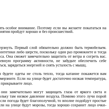
ять особое внимание. Поэтому если вы желаете покататься на
риятия пройдут хорошо и без происшествий.
мерзнуть. Первый слой обязательно должно быть термобельем.
синтетики либо шерсти, поскольку один раз промокнете и тогда
а. Она сможет замечательно защитить от ветра и согреть вас.
вную программу активности, не забудьте обеспечить себе
ся, зарядиться энергией и снять усталость с мышц.
 будете одеты не столь тепло, тогда катание покажется вам
мерзните. Если на улице будет достаточно низкая температура,
о прикрываете лицо.
они замечательно могут защищать глаза от яркого света и
кольку там низкое давление воздуха. Помимо этого лучи порой
Если погода будет благополучной, то вполне подойдут простые
сли на улице будут морозы, тогда хорошо сохранит лицо очки-