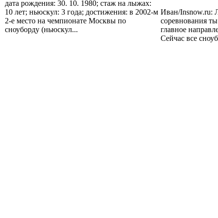
дата рождения: 30. 10. 1980; стаж на лыжах:
10 лет; ньюскул: 3 года; достижения: в 2002-м
Иван/Insnow.ru: 
2-е место на чемпионате Москвы по
соревнования ты 
сноуборду (ньюскул...
главное направле
Сейчас все сноуб