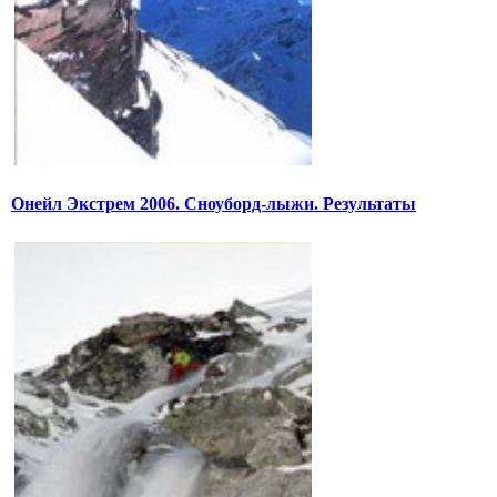
Онейл Экстрем 2006. Сноуборд-лыжи. Результаты