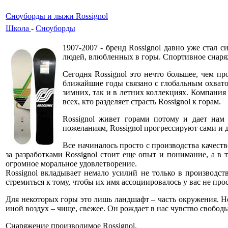
Сноуборды и лыжи Rossignol
Школа
-
Сноуборды
1907-2007 - бренд Rossignol давно уже стал с
людей, влюбленных в горы. Спортивное снаряже
Сегодня Rossignol это нечто большее, чем п
ближайшие годы связано с глобальным охвато
зимних, так и в летних коллекциях. Компания
всех, кто разделяет страсть Rossignol к горам.
Rossignol живет горами потому и дает на
пожеланиям, Rossignol прогрессируют сами и 
Все начиналось просто с производства качест
за разработками Rossignol стоит еще опыт и понимание, а в 
огромное моральное удовлетворение.
Rossignol вкладывает немало усилий не только в производств
стремиться к тому, чтобы их имя ассоциировалось у вас не 
Для некоторых горы это лишь ландшафт – часть окружения. Но 
иной воздух – чище, свежее. Он рождает в нас чувство свобод
Снаряжение производимое Rossignol.