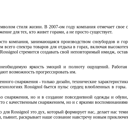
имволом стиля жизни. В 2007-ом году компания отмечает свое с
ние для тех, кто живет горами, а не просто существует.
росто компания, занимающаяся производством сноубордов и го
м всего спектра товаров для отдыха в горах, включая высокоте
 Rossignol стремится создавать свой неповторимый имидж, оста
м необходимую яркость эмоций и полноту ощущений. Работа
дают возможность прогрессировать им.
венного снаряжения - только дизайн, технические характеристик
технологиях Rossignol бьется пульс сердец влюбленных в горы.
о снаряжения, но и в создание повседневной одежды и обуви, 
просто с качественным снаряжением, но и с яркими воспоминани
для Rossignol это дух, который формирует нас, делает нас теми,
ы, пьянит, раскрывает наше сознание навстречу новым приключен