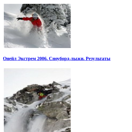
Онейл Экстрем 2006. Сноуборд-лыжи. Результаты