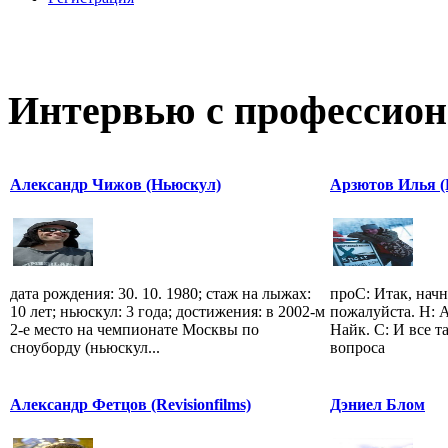
Интервью с профессион
Александр Чижов (Ньюскул)
Арзютов Илья (
дата рождения: 30. 10. 1980; стаж на лыжах:
проС: Итак, начн
10 лет; ньюскул: 3 года; достижения: в 2002-м
пожалуйста. Н: 
2-е место на чемпионате Москвы по
Найк. С: И все т
сноуборду (ньюскул...
вопроса
Александр Фетцов (Revisionfilms)
Дэниел Блом