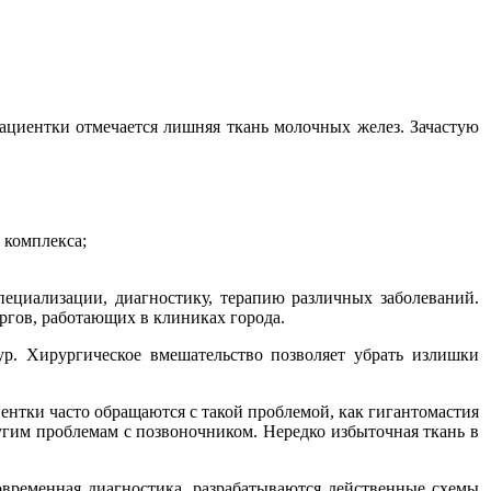
пациентки отмечается лишняя ткань молочных желез. Зачастую
 комплекса;
пециализации, диагностику, терапию различных заболеваний.
ргов, работающих в клиниках города.
ур. Хирургическое вмешательство позволяет убрать излишки
нтки часто обращаются с такой проблемой, как гигантомастия
угим проблемам с позвоночником. Нередко избыточная ткань в
овременная диагностика, разрабатываются действенные схемы