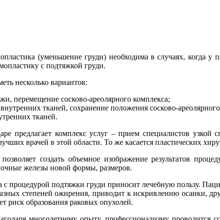
пластика (уменьшение груди) необходима в случаях, когда у 
мопластику с подтяжкой груди.
еть несколько вариантов:
жи, перемещение сосково-ареолярного комплекса;
 внутренних тканей, сохранение положения сосково-ареолярного
утренних тканей.
аре предлагает комплекс услуг – прием специалистов узкой с
учших врачей в этой области. То же касается пластических хиру
позволяет создать объемное изображение результатов процед
лочные железы новой формы, размеров.
 с процедурой подтяжки груди приносит лечебную пользу. Пацие
 разных степеней ожирения, приводит к искривлению осанки, др
ает риск образования раковых опухолей.
агодаря многолетнему опыту, профессионализму проводится с