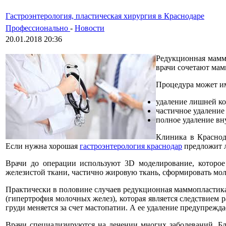
Гастроэнтерология, пластическая хирургия в Краснодаре
Профессионально
-
Новости
20.01.2018 20:36
Редукционная маммо
врачи сочетают мам
Процедура может им
удаление лишней ко
частичное удаление
полное удаление вн
Клиника в Краснод
Если нужна хорошая
гастроэнтерология краснодар
предложит л
Врачи до операции используют 3D моделирование, которое 
железистой ткани, частично жировую ткань, сформировать мо
Практически в половине случаев редукционная маммопластика
(гипертрофия молочных желез), которая является следствием
груди меняется за счет мастопатии. А ее удаление предупрежд
Врачи специализируются на лечении многих заболеваний. Бл