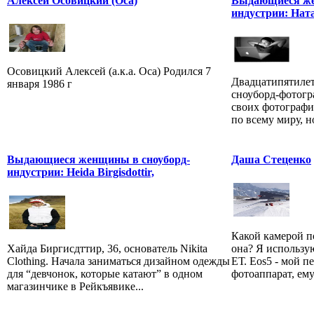
Алексей Осовицкий (Оса)
Выдающиеся же
индустрии: Нат
Осовицкий Алексей (а.к.а. Оса) Родился 7
Двадцатипятилет
января 1986 г
сноуборд-фотогр
своих фотографий
по всему миру, н
Выдающиеся женщины в сноуборд-
Даша Стеценко
индустрии: Heida Birgisdottir,
Какой камерой п
Хайда Биргисдттир, 36, основатель Nikita
она? Я использую
Clothing. Начала заниматься дизайном одежды
ЕТ. Eos5 - мой 
для “девчонок, которые катают” в одном
фотоаппарат, ему 
магазинчике в Рейкъявике...