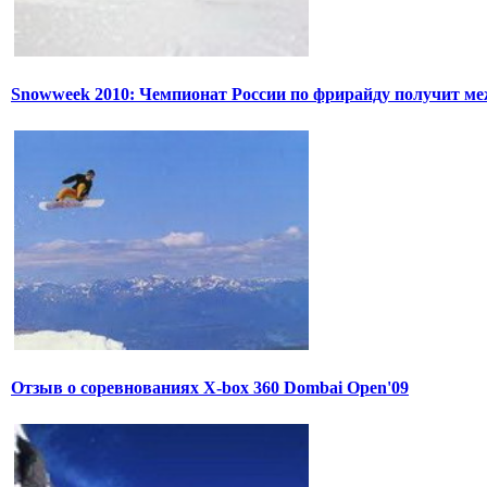
Snowweek 2010: Чемпионат России по фрирайду получит м
Отзыв о соревнованиях X-box 360 Dombai Open'09