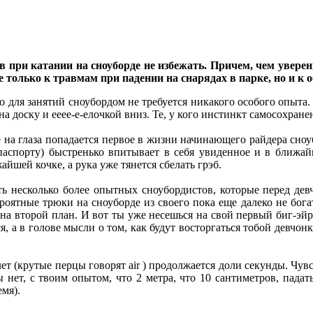
в при катании на сноуборде не избежать. Причем, чем уверен
е только к травмам при падении на снарядах в парке, но и к
то для занятий сноубордом не требуется никакого особого опыт
на доску и ееее-е-елочкой вниз. Те, у кого инстинкт самосохране
е на глаза попадается первое в жизни начинающего райдера сноу
паспорту) быстренько впитывает в себя увиденное и в ближа
йшей кочке, а рука уже тянется сбелать грэб.
ть несколько более опытных сноубордистов, которые перед дев
оятные трюки на сноуборде из своего пока еще далеко не богат
т на второй план. И вот ты уже несешься на свой первый биг-эйр
я, а в голове мысли о том, как будут восторгаться тобой девчонк
ет (крутые перцы говорят air ) продолжается доли секунды. Чув
ы нет, с твоим опытом, что 2 метра, что 10 сантиметров, падат
мя).