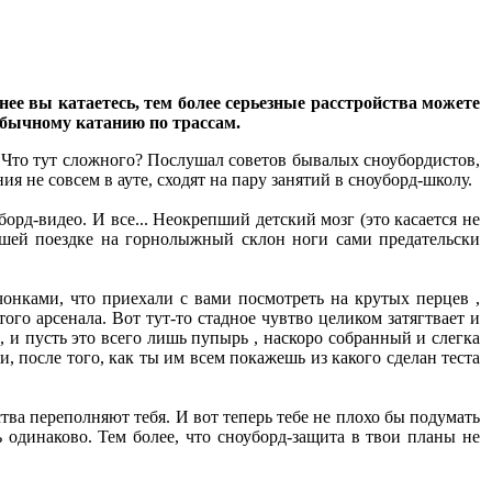
нее вы катаетесь, тем более серьезные расстройства можете
 обычному катанию по трассам.
а. Что тут сложного? Послушал советов бывалых сноубордистов,
ния не совсем в ауте, сходят на пару занятий в сноуборд-школу.
борд-видео. И все... Неокрепший детский мозг (это касается не
йшей поездке на горнолыжный склон ноги сами предательски
чонками, что приехали с вами посмотреть на крутых перцев ,
ого арсенала. Вот тут-то стадное чувтво целиком затягтвает и
, и пусть это всего лишь пупырь , наскоро собранный и слегка
и, после того, как ты им всем покажешь из какого сделан теста
ства переполняют тебя. И вот теперь тебе не плохо бы подумать
ь одинаково. Тем более, что сноуборд-защита в твои планы не