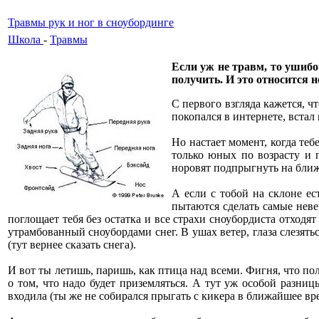
Травмы рук и ног в сноубординге
Школа
-
Травмы
Если уж не травм, то ушибо
получить. И это относится н
С первого взгляда кажется, ч
покопался в интернете, встал 
Но настает момент, когда теб
только юных по возрасту и 
норовят подпрыгнуть на ближа
А если с тобой на склоне ес
пытаются сделать самые невер
поглощает тебя без остатка и все страхи сноубордиста отходя
утрамбованный сноубордами снег. В ушах ветер, глаза слезятьс
(тут вернее сказать снега).
И вот ты летишь, паришь, как птица над всеми. Фигня, что пол
о том, что надо будет приземляться. А тут уж особой разниц
входила (ты же не собирался прыгать с кикера в ближайшее вре