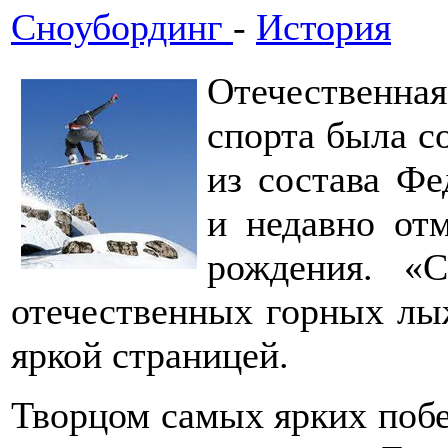
Сноубординг
-
История
Отечественн
спорта была с
из состава Ф
и недавно от
рождения. «С
отечественных горных лыж
яркой страницей.
Творцом самых ярких поб