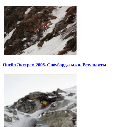
Онейл Экстрем 2006. Сноуборд-лыжи. Результаты