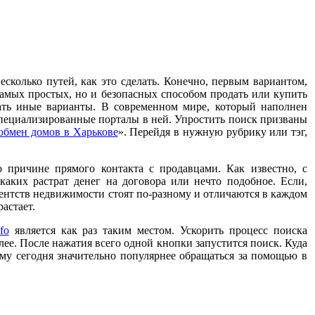
сколько путей, как это сделать. Конечно, первым вариантом,
 самых простых, но и безопасных способом продать или купить
скать иные варианты. В современном мире, который наполнен
пециализированные порталы в ней. Упростить поиск призваны
обмен домов в Харькове
». Перейдя в нужную рубрику или тэг,
 причине прямого контакта с продавцами. Как известно, с
каких растрат денег на договора или нечто подобное. Если,
гентств недвижимости стоят по-разному и отличаются в каждом
астает.
fo
является как раз таким местом. Ускорить процесс поиска
е. После нажатия всего одной кнопки запустится поиск. Куда
му сегодня значительно популярнее обращаться за помощью в