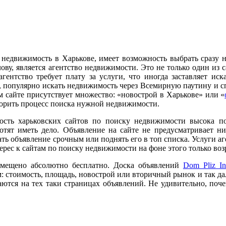
недвижимость в Харькове, имеет возможность выбрать сразу не
ову, является агентство недвижимости. Это не только один из
гентство требует плату за услуги, что иногда заставляет и
, популярно искать недвижимость через Всемирную паутину и с
м сайте присутствует множество: «новострой в Харькове» или «
орить процесс поиска нужной недвижимости.
ность харьковских сайтов по поиску недвижимости высока по
отят иметь дело. Объявление на сайте не предусматривает ни
ать объявление срочным или поднять его в топ списка. Услуги а
ерес к сайтам по поиску недвижимости на фоне этого только возр
змещено абсолютно бесплатно. Доска объявлений
Dom Pliz In
стоимость, площадь, новострой или вторичный рынок и так дале
ются на тех таки страницах объявлений. Не удивительно, поче