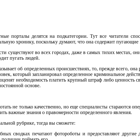
ные порталы делятся на подкатегории. Тут все читатели сп
льную хронику, поскольку думают, что она содержит пугающие 
ти существуют во всех городах, даже в самых тихих местах, о
одит пугать людей.
азывает об определенных происшествиях, то, прежде всего, она
овек, который запланировал определенное криминальное действи
оценят необходимость платить крупный штраф либо ценность 
 постоянной основе.
ботать не только качественно, но еще специалисты стараются о
чить важные знания о правомерности определенного явления.
альной рубрике, тогда вы сможете:
бных сводках печатают фотороботы и предоставляют другие 
ь полиции поймать его.