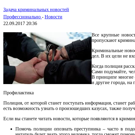
Задача криминальных новостей
Профессионально
-
Новости
22.09.2017 20:36
Все крупные новост
пропускают кримина
Криминальные новос
дел. В их цели не вх
Когда полиция расск
Сами подумайте, чел
В принципе многие 
и другие города, на
Профилактика
Полиция, от которой станет поступать информация, станет ра
есть возможность узнать о произошедших казусах, также полу
Если вы станете читать новости, которые появляются в кримин
Помочь полиции опознать преступника – часто в подо
читатель будет знать этого человека, тогда сможет помоч