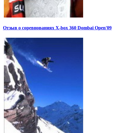
Отзыв о соревнованиях X-box 360 Dombai Open'09