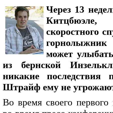
Через 13 неде
Китцбюэле,
скоростного с
горнолыжник
может улыбать
из бернской Инзельк
никакие последствия 
Штрайф ему не угрожают
Во время своего первого