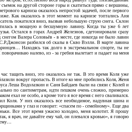
 съемок на другой стороне горы и скатиться прямо с вершины,
 метрового карниза оказалось непростой задачей, после первого
ниже. Как оказалось в этот момент на карнизе топтались Аня
асатель покатился вниз, вызвав небольшую струю снега. Склон
ратилась в мощную и бесшумную лавину. Когда ты уже 6 лет
зья. Остался в горах Андрей Железнов, сдетонировали сразу
снегом Валера Соловьёв - в месте, где никогда не было лавин
С.Р.Джонсон разбился об скалы в Скво Вэлли. В марте лавина
ринцев… Находясь так долго в экстремальном спорте, ты не
поворачиваю налево, из - за гребня вылетает и падает на меня
 час тащить вниз, это оказалось не так. В это время Коля уже
блазили вокруг пропасть. В итоге ко мне пробились Коля, Женя
бруса Леша Водолазкин и Саня Байдаев были на связи с Колей и
квально по сантиметрам, идти пешком очень сложно, примерно
м ехал не особо, а кроме того я все время с него сваливался.
нил Коля. У них оказалось все необходимое, надувная шина и
орщинками у глаз и говорит: «спасем по - семейному». Еще два
еньки. Все этот время ужасно холодно, меня колотит. Я прошу
к, я врач, не давайте ему чай, он плевался кровью», я говорю
очему…