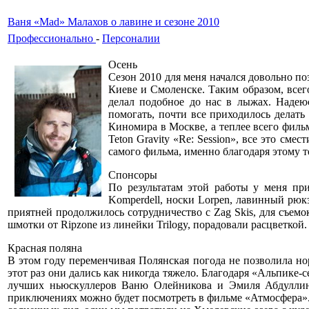
Ваня «Mad» Малахов о лавине и сезоне 2010
Профессионально
-
Персоналии
Осень
Сезон 2010 для меня начался довольно п
Киеве и Смоленске. Таким образом, всего
делал подобное до нас в лыжах. Надею
помогать, почти все приходилось делат
Киномира в Москве, а теплее всего филь
Teton Gravity «Re: Session», все это см
самого фильма, именно благодаря этому т
Спонсоры
По результатам этой работы у меня при
Komperdell, носки Lorpen, лавинный рюк
приятней продолжилось сотрудничество с Zag Skis, для съемо
шмотки от Ripzone из линейки Trilogy, порадовали расцветкой. Т
Красная поляна
В этом году переменчивая Полянская погода не позволила н
этот раз они дались как никогда тяжело. Благодаря «Альпике
лучших ньюскуллеров Ваню Олейникова и Эмиля Абдуллина
приключениях можно будет посмотреть в фильме «Атмосфера». Вс