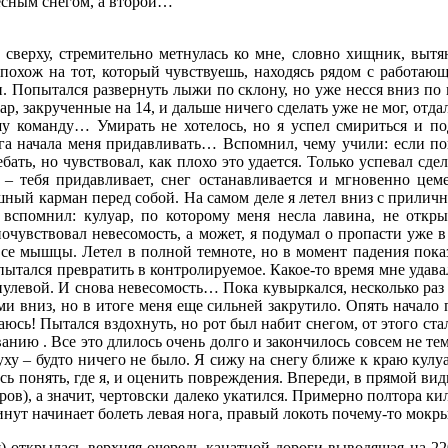
есным снегом, а второй…
 сверху, стремительно метнулась ко мне, словно хищник, выт
 похож на тот, который чувствуешь, находясь рядом с работающ
. Попытался развернуть лыжи по склону, но уже несся вниз по г
ap, закрученные на 14, и дальше ничего сделать уже не мог, от
шу команду… Умирать не хотелось, но я успел смириться и по
нега начала меня придавливать… Вспомнил, чему учили: если по
бать, но чувствовал, как плохо это удается. Только успевал сд
– тебя придавливает, снег останавливается и мгновенно цемен
ушный карман перед собой. На самом деле я летел вниз с прилич
 вспомнил: кулуар, по которому меня несла лавина, не откры
очувствовал невесомость, а может, я подумал о пропасти уже в
 все мышцы. Летел в полной темноте, но в момент падения пока
опытался превратить в контролируемое. Какое-то время мне удав
 нулевой. И снова невесомость… Пока кувыркался, несколько раз
и вниз, но в итоге меня еще сильней закрутило. Опять начало п
хаюсь! Пытался вздохнуть, но рот был набит снегом, от этого с
ванию . Все это длилось очень долго и закончилось совсем не те
уху – будто ничего не было. Я сижу на снегу ближе к краю кул
ь понять, где я, и оценить повреждения. Впереди, в прямой вид
ров), а значит, чертовски далеко укатился. Примерно полтора ки
инут начинает болеть левая нога, правый локоть почему-то мок
я) открылась верхняя очередь канатной дороги выводящая на 22