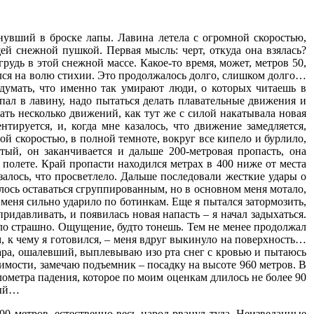
янувший в броске лапы. Лавина летела с огромной скоростью,
ей снежной пушкой. Первая мысль: черт, откуда она взялась?
рудь в этой снежной массе. Какое-то время, может, метров 50,
дался на волю стихии. Это продолжалось долго, слишком долго…
думать, что именно так умирают люди, о которых читаешь в
пал в лавину, надо пытаться делать плавательные движения и
елать несколько движений, как тут же с силой накатывала новая
тируется, и, когда мне казалось, что движение замедляется,
ной скоростью, в полной темноте, вокруг все кипело и бурлило,
тый, он заканчивается и дальше 200-метровая пропасть, она
 полете. Край пропасти находился метрах в 400 ниже от места
залось, что просветлело. Дальше последовали жесткие удары о
алось оставаться сгруппированным, но в основном меня мотало,
 меня сильно ударило по ботинкам. Еще я пытался затормозить,
ридавливать, и появилась новая напасть – я начал задыхаться.
тало страшно. Ощущение, будто тонешь. Тем не менее продолжал
м, к чему я готовился, – меня вдруг выкинуло на поверхность…
уара, ошалевший, выплевываю изо рта снег с кровью и пытаюсь
имости, замечаю подъемник – посадку на высоте 960 метров. В
лометра падения, которое по моим оценкам длилось не более 90
рый…
00 метров, естественно весь народ рванул туда. Неизведанные