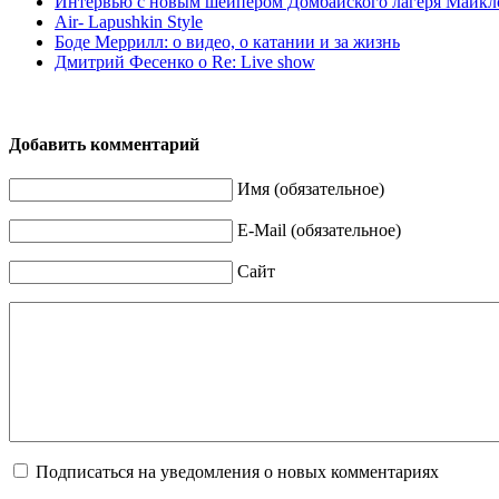
Интервью с новым шейпером Домбайского лагеря Майкл
Air- Lapushkin Style
Боде Меррилл: о видео, о катании и за жизнь
Дмитрий Фесенко о Re: Live show
Добавить комментарий
Имя (обязательное)
E-Mail (обязательное)
Сайт
Подписаться на уведомления о новых комментариях