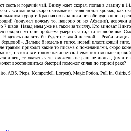
т сесть и горячий чай. Внизу ждет скорая, попав в лавину в 14
ают, вся машина скоро оказывается заляпанной кровью, как оказ
рнолыжном курорте Красная поляна пока нет оборудованного рен
ороший (подумал почему то, наверно он из Абхазии), девочки
 7 швов. Назад едем уже на такси за тысячу. Кто виноват Никто
 говорит: «это не проблема умереть за то, что ты любишь». Смер
авм… Надеюсь она хотя бы будет не такой нелепой… Реабилитац
берцовой». Дальше 8 недель в гипсе, новый пластиковый гипс,
 травмы приходят какие то письма с пожеланиями, скоро конеч
ется, с этого все только начинается. Левая нога меньше правой 
вич вещает «кататься ты сможешь не раньше июня», (ну что ж
может восстановиться быстрей поможет сплав по горной реке?
ABS, Pieps, Komperdell, Lorpen), Magic Potion, Pull In, Osiris, S