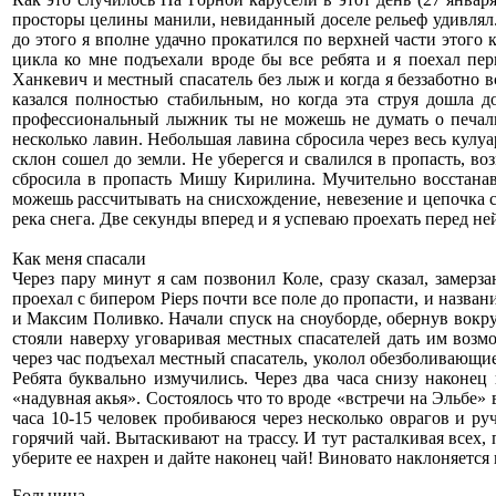
просторы целины манили, невиданный доселе рельеф удивлял. 
до этого я вполне удачно прокатился по верхней части этого к
цикла ко мне подъехали вроде бы все ребята и я поехал пер
Ханкевич и местный спасатель без лыж и когда я беззаботно 
казался полностью стабильным, но когда эта струя дошла 
профессиональный лыжник ты не можешь не думать о печальн
несколько лавин. Небольшая лавина сбросила через весь кулу
склон сошел до земли. Не уберегся и свалился в пропасть, 
сбросила в пропасть Мишу Кирилина. Мучительно восстанав
можешь рассчитывать на снисхождение, невезение и цепочка сл
река снега. Две секунды вперед и я успеваю проехать перед не
Как меня спасали
Через пару минут я сам позвонил Коле, сразу сказал, замерза
проехал с бипером Pieps почти все поле до пропасти, и назва
и Максим Поливко. Начали спуск на сноуборде, обернув вокруг
стояли наверху уговаривая местных спасателей дать им возм
через час подъехал местный спасатель, уколол обезболивающие
Ребята буквально измучились. Через два часа снизу наконец
«надувная акья». Состоялось что то вроде «встречи на Эльбе»
часа 10-15 человек пробиваюся через несколько оврагов и ру
горячий чай. Вытаскивают на трассу. И тут расталкивая всех,
уберите ее нахрен и дайте наконец чай! Виновато наклоняется
Больница