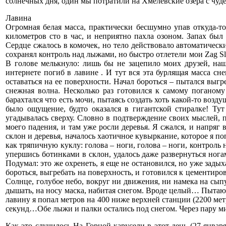
солнечных дня, один мы потратили на Хмелевские озера с чуд
Лавина
Огромная белая масса, практически бесшумно упав откуда-то
километров сто в час, и неприятно пахла озоном. Запах был
Сердце сжалось в комочек, но тело действовало автоматически
сохранял контроль над лыжами, но быстро отлетели мои Zag Sl
В голове мелькнуло: лишь бы не зацепило моих друзей, на
интернете погиб в лавине . И тут вся эта бурлящая масса с
оставаться на ее поверхности. Начал бороться – пытался выгре
снежная волна. Несколько раз готовился к самому поганому 
барахтался что есть мочи, пытаясь создать хоть какой-то возд
было ощущение, будто оказался в гигантской стиралке! Тут
угадывалась сверху. Словно в подтверждение своих мыслей, п
моего падения, и там уже росли деревья. Я сжался, и напряг
склон и деревья, началось хаотичное кувыркание, которое я п
как тряпичную куклу: голова – ноги, голова – ноги, контроль
упершись ботинками в склон, удалось даже развернуться ногам
Подумал: это же охренеть, я еще не остановился, но уже зады
бороться, выгребать на поверхность, и готовился к цементиро
Солнце, голубое небо, вокруг ни движения, ни намека на сып
дышать, на носу маска, набитая снегом. Вроде целый… Пытаюс
лавину я попал метров на 400 ниже верхней станции (2200 мет
секунд…Обе лыжи и палки остались под снегом. Через пару м
Как это случилось На Горной карусели в этот день (27 январ