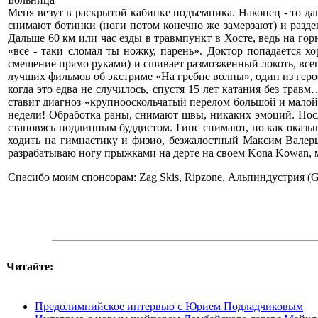
Меня везут в раскрытой кабинке подъемника. Наконец - то даю
снимают ботинки (ноги потом конечно же замерзают) и раздев
Дальше 60 км или час езды в травмпункт в Хосте, ведь на го
«все - таки сломал ты ножку, парень». Доктор попадается х
смещение прямо руками) и сшивает размозженный локоть, всего
лучших фильмов об экстриме «На гребне волны», один из героев
когда это едва не случилось, спустя 15 лет катания без тр
ставит диагноз «крупнооскольчатый перелом большой и малой 
недели! Обработка раны, снимают швы, никаких эмоций. После
становясь подлинным буддистом. Гипс снимают, но как оказыва
ходить на гимнастику и физио, безжалостный Максим Валерье
разрабатываю ногу прыжками на дерте на своем Kona Kowan, 
Спасибо моим спонсорам: Zag Skis, Ripzone, Альпиндустрия (Giro, 
Читайте:
Предолимпийское интервью с Юрием Подладчиковым