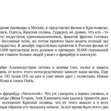
кроме премьеры в Москве, я представлял фильм в Красноярске,
ск, Одесса, Красная поляна, Гудаури), не думаю, что кто - то
 это недостаток единомышленников, фанатов фриски готовых
и бессонные ночи, но потом приятно было видеть полный зал
бордисты). В декабре параллельно привезли в Россию фильм от
 50.000 просмотров всех роликов и примерно 50.000 скачиваний
мое главное больше людей узнает о фрирайде и ньюскуле.
кабре Альпиндустрия: оптика и шлемы Giro, палки и защита
аем, от всего этого непосредственно зависит ваша жизнь. Еще
е 195 талия 119, на них и снят мини эдит с хелметкам. Новые
Kona и тапки Osiris.
о фрирайду «Snowweek». Что уж говорить о наших съемках, в
манды (Женя Егоров, Аня Ханкевич) нам удалось привезти двух
 посещение Красной поляны, что из этого вышло и о всех
ным образом его оказалось немало. За все время было всего два