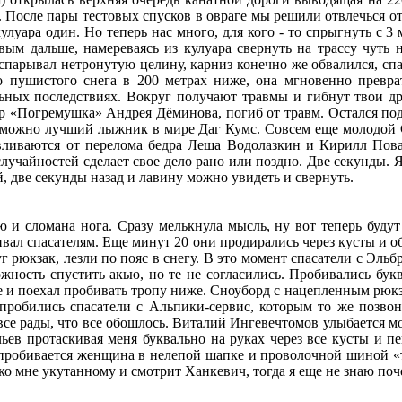
После пары тестовых спусков в овраге мы решили отвлечься от
улуара один. Но теперь нас много, для кого - то спрыгнуть с 3
вым дальше, намереваясь из кулуара свернуть на трассу чуть 
вспарывал нетронутую целину, карниз конечно же обвалился, сп
до пушистого снега в 200 метрах ниже, она мгновенно прев
ых последствиях. Вокруг получают травмы и гибнут твои дру
ар «Погремушка» Андрея Дёминова, погиб от травм. Остался под 
возможно лучший лыжник в мире Даг Кумс. Совсем еще молодой 
ливаются от перелома бедра Леша Водолазкин и Кирилл Пова
учайностей сделает свое дело рано или поздно. Две секунды. Я 
й, две секунды назад и лавину можно увидеть и свернуть.
ю и сломана нога. Сразу мелькнула мысль, ну вот теперь будут
нивал спасателям. Еще минут 20 они продирались через кусты и о
 рюкзак, лезли по пояс в снегу. В это момент спасатели с Эль
ожность спустить акью, но те не согласились. Пробивались бу
 и поехал пробивать тропу ниже. Сноуборд с нацепленным рюкзако
 пробились спасатели с Альпики-сервис, которым то же позво
 все рады, что все обошлось. Виталий Ингевечтомов улыбается м
чьев протаскивая меня буквально на руках через все кусты и п
 пробивается женщина в нелепой шапке и проволочной шиной «та
 ко мне укутанному и смотрит Ханкевич, тогда я еще не знаю п