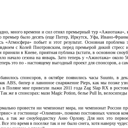
оздно, много времени и сил отнял премьерный тур «Ажиотажа», 
 премьер было десять (еще Питер, Иркутск, Уфа, Ивано-Франков
сь «Атмосфера» побьет и этот результат. Основная проблема
ь вдвоем с Колей Пиотровским, перед премьерой дикий стресс 
м приняли в Киеве, приятная публика (кстати, в основном сноу
естило начало сезона на январь. Зато теперь у «Ажиотажа» около
еперь это по - настоящему выгодный проект для спонсоров, а са
бавилось спонсоров, в октябре появились часы Suunto, в де
зак ABS, бипер и лавинное снаряжение Pieps, как мы позже узн
к в Поляне мне привезли лыжи 2011 года Zag Slap RX в ростовк
ак же в спонсорах: мази Magic Potion, белье Pull In, велосипеды 
ормально провести ни чемпионат мира, ни чемпионат России пр
-сервис» и гостинице «Олимпия», помимо постоянных членов ко
, а так же сноубордистку Аню Орлову. Для них это первое
е это время в поселке так и не было снега, хотя наверху чудес