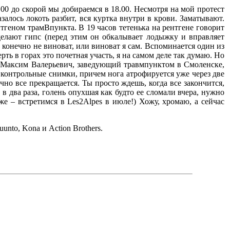
.00 до скорой мы добираемся в 18.00. Несмотря на мой протест
алось локоть разбит, вся куртка внутри в крови. Заматывают.
тгеном трамВпункта. В 19 часов тетенька на рентгене говорит
 делают гипс (перед этим он обкалывает лодыжку и вправляет
 конечно не виноват, или виноват я сам. Вспоминается один из
ть в горах это почетная участь, я на самом деле так думаю. Но
ия Максим Валерьевич, заведующий травмпунктом в Смоленске,
 контрольные снимки, причем нога атрофируется уже через две
но все прекращается. Ты просто ждешь, когда все закончится,
в два раза, голень опухшая как будто ее сломали вчера, нужно
е – встретимся в Les2Alpes в июле!) Хожу, хромаю, а сейчас
uunto, Kona и Action Brothers.