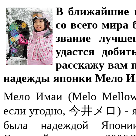
В ближайшие н
со всего мира 
звание лучше
удастся добит
расскажу вам 
надежды японки Мело И
Мело Имаи (Melo Mellow 
если угодно, 今井メロ) - яп
была надеждой Япон