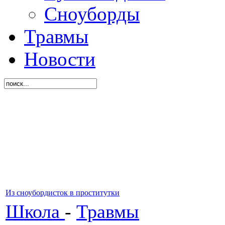
Сноуборды
Травмы
Новости
Из сноубордисток в проститутки
Школа
-
Травмы