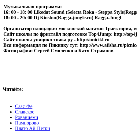
Музыкальная программа:
16: 00 - 18: 00 Likedat Sound (Selecta Roka - Steppa Style)Regg
18: 00 - 20: 00 Dj Kinston(Ragga-jungle.ru) Ragga-Jungl
Организатор площадки: московский магазин Траектория, ww
Сайт школы по фристайл подготовке Top4Jump: http://top4
Сайт школы уницикл точка ру - http://unicikl.ru
Вся информация по Пикнику тут: http://www.afisha.ru/picnic
Фотографии: Сергей Смоленко и Катя Страмнов
Читайте:
Саас-Фе
Славское
Рованиеми
Пампорово
Плато Ай-Петри