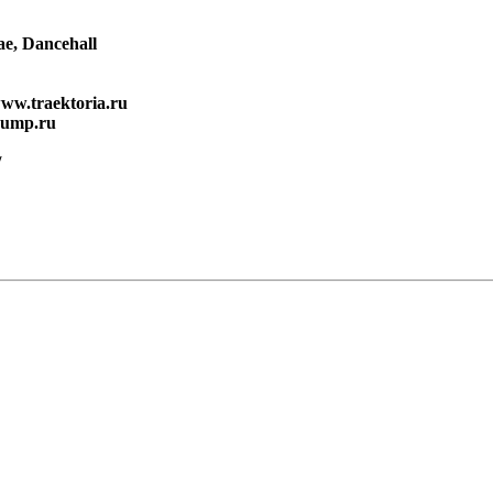
ae, Dancehall
w.traektoria.ru
jump.ru
/