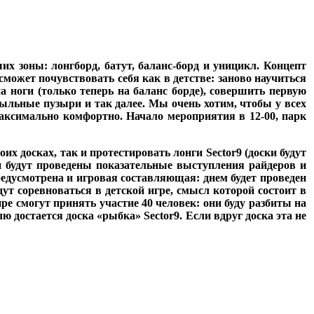
их зоны: лонгборд, батут, баланс-борд и уницикл. Концепт
может почувствовать себя как в детстве: заново научиться
на ноги (только теперь на баланс борде), совершить первую
мыльные пузыри и так далее. Мы очень хотим, чтобы у всех
аксимально комфортно. Начало мероприятия в 12-00, парк
оих досках, так и протестировать лонги Sector9 (доски будут
и будут проведены показательные выступления райдеров и
едусмотрена и игровая составляющая: днем будет проведен
дут соревноваться в детской игре, смысл которой состоит в
е смогут принять участие 40 человек: они буду разбиты на
достается доска «рыбка» Sector9. Если вдруг доска эта не