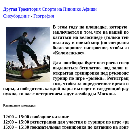
Другая Траектория Спорта на Пикнике Афиши
Сноубординг
-
География
В этом году на площадке, которую 
заключается в том, что на нашей п
кататься на велосипеде (только теп
вылазку в новый мир (по специальн
было хорошее настроение, чтобы л
«Коломенское».
Для
лонгборда
будет построена спец
выдаваться бесплатно, под залог 
открытая тренировка под руководст
турнир по игре «рыбки». Регистраци
том, чтобы за определенное время 
пары, а победитель каждой пары выходит в следующий раун
нужна, то вас с нетерпением ждут ломбарды Москвы.
Расписание площадки:
12:00 – 15:00 свободное катание
12:00 – 15:00 регистрация для участия в турнире по игре «
15:00 – 15:30 показательная тренировка по катанию на лонг