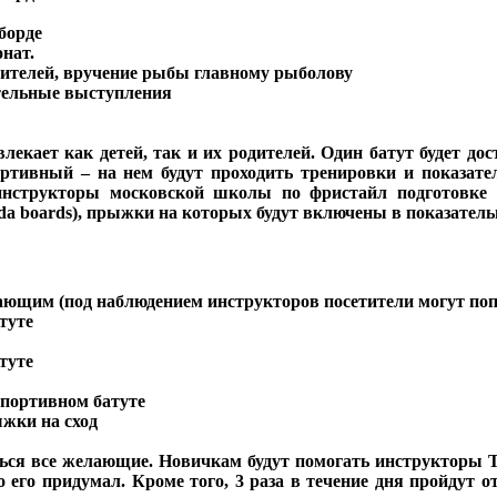
борде
нат.
едителей, вручение рыбы главному рыболову
зательные выступления
влекает как детей, так и их родителей. Один батут будет д
портивный – на нем будут проходить тренировки и показат
ь инструкторы московской школы по фристайл подготовк
da boards), прыжки на которых будут включены в показатель
лающим (под наблюдением инструкторов посетители могут по
туте
туте
 спортивном батуте
ыжки на сход
ться все желающие. Новичкам будут помогать инструкторы Тр
кто его придумал. Кроме того, 3 раза в течение дня пройду