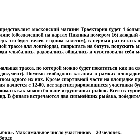
представляет московский магазин Траектория будет 4 больш
оляне (обозначенной на картах Пикника номером 16) каждый с
ерь это будет велек с одним колесом), в первый раз встать 
ой трассе для лонгборда), попрыгать на батуте, попускать 
юди улыбались, радовались, общались и чувствовали себя м
иальная трасса, по которой можно будет покататься как на св
и документ). Помимо свободного катания в рамках площадк
вом одного их них. Кроме спортивной части на площадке пр
я начнется с 12-00, все зарегистрировавшиеся участники бу
поймать как можно больше игрушечных рыбок. Всего в турнир
д. В финале встречаются два сильнейших рыбака, победителю 
рыбки». Максимальное число участников – 20 человек.
борде