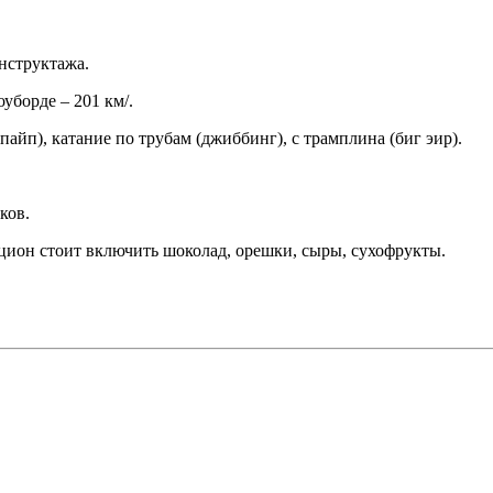
нструктажа.
уборде – 201 км/.
пайп), катание по трубам (джиббинг), с трамплина (биг эир).
ков.
цион стоит включить шоколад, орешки, сыры, сухофрукты.