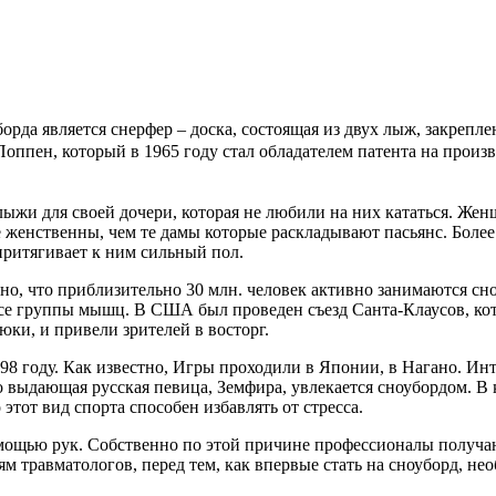
рда является снерфер – доска, состоящая из двух лыж, закрепл
оппен, который в 1965 году стал обладателем патента на произв
жи для своей дочери, которая не любили на них кататься. Жен
е женственны, чем те дамы которые раскладывают пасьянс. Более
притягивает к ним сильный пол.
о, что приблизительно 30 млн. человек активно занимаются сно
все группы мышц. В США был проведен съезд Санта-Клаусов, ко
юки, и привели зрителей в восторг.
8 году. Как известно, Игры проходили в Японии, в Нагано. Инте
 что выдающая русская певица, Земфира, увлекается сноубордом. В
этот вид спорта способен избавлять от стресса.
омощью рук. Собственно по этой причине профессионалы получаю
 травматологов, перед тем, как впервые стать на сноуборд, нео