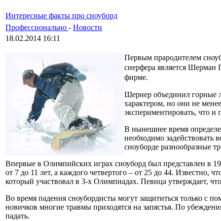
Интересные факты про сноуборд
Профессионально
-
Новости
18.02.2014 16:11
Первым прародителем сноубо
снерфера является Шерман П
фирме.
Шернер объединил горные лы
характером, но они не мене
экспериментировать, что и 
В нынешнее время определен
необходимо задействовать 
сноуборде разнообразные тр
Впервые в Олимпийских играх сноуборд был представлен в 199
от 7 до 11 лет, а каждого четвертого – от 25 до 44. Известно,
который участвовал в 3-х Олимпиадах. Певица утверждает, что 
Во время падения сноубордисты могут защититься только с п
новичков многие травмы приходятся на запястья. По убеждениям
падать.