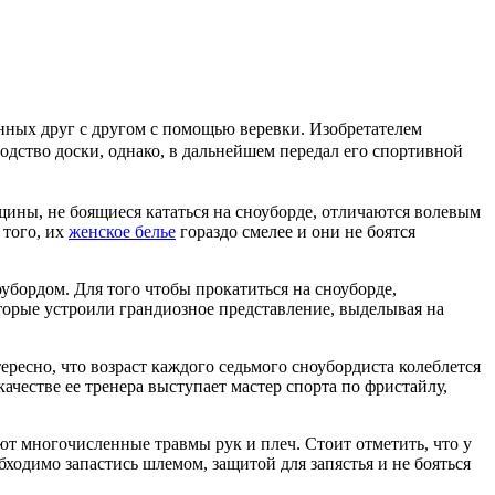
енных друг с другом с помощью веревки. Изобретателем
одство доски, однако, в дальнейшем передал его спортивной
щины, не боящиеся кататься на сноуборде, отличаются волевым
 того, их
женское белье
гораздо смелее и они не боятся
убордом. Для того чтобы прокатиться на сноуборде,
торые устроили грандиозное представление, выделывая на
ресно, что возраст каждого седьмого сноубордиста колеблется
 качестве ее тренера выступает мастер спорта по фристайлу,
т многочисленные травмы рук и плеч. Стоит отметить, что у
бходимо запастись шлемом, защитой для запястья и не бояться