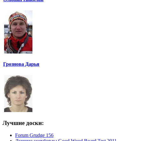
Грознова Дарья
Лучшие доски:
Forum Grudge 156
Лучшие сноуборды Good Wood Board Test 2011